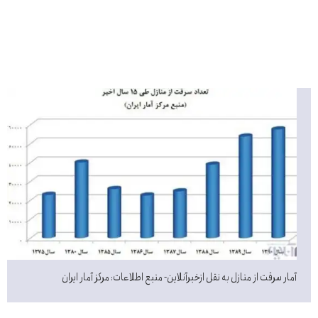
آمار سرقت از منازل به نقل ازخبرآنلاین- منبع اطلاعات: مرکز آمار ایران