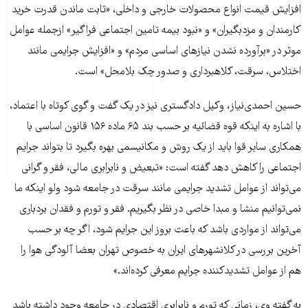
افزایش قیمت انواع محصولات خارجی و داخلی، «ثابت ماندن قدرت خرید
کارمندان و مزدبگیران» و «نبود بیمه تامین اجتماعی فراگیر» ازجمله عوامل
موثر در «برآورده نشدن نیازهای اساسی مردم» و «افزایش جرایمی مانند
اختلاس، سرقت، کلاهبرداری و صدور چک بلامحل» است.
حسین احمدی‌نیاز، وکیل دادگستری نیز در یک گفت و گوی کوتاه با اعتماد،
با اشاره به اینکه قوه قضائیه بر حسب بند ۶۵ ماده ۱۵۶ قانون اساسی با
همکاری سایر قوا باید از یک روش و مکانیسمی بهره بگیرد تا بتواند جرایم
اجتماعی را کاهش دهد گفته است: «تبعیض و نابرابری مالی، فقر و گرانی
می‌تواند از عوامل تشدید جرایمی مانند سرقت در جامعه‌ شود ولو اینکه ما
نمی‌توانیم منشا و مبدا خاصی در نظر بگیریم. فقر و تورم و فقدان بردباری
می‌تواند از مواردی باشد که باعث بروز این جرایم شود، اگر چه بر حسب
آخرین بررسی در کلانشهر‌های ایران به خصوص تهران بعضا آلودگی هوا را
هم از عوامل تشدید‌کننده جرایم معرفی کرده‌اند.»
به گفته وی، زمانی که تورم و نابرابری اقتصادی در جامعه وجود داشته باشد