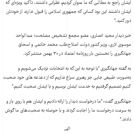
ايشان راجع به مطالبی که ما عنوان کرديم، نظراتی داشتند، تأکيد ويژه‌ای که
ايشان داشتند اين بود کسانی که جمهوری اسلامی را قبول ندارند از خودتان
دور کنيد."
خبر ديدار مجيد انصاری، عضو مجمع تشخيص مصلحت؛ عبدالواحد
موسوی لاری، وزير کشور دولت اصلاح‌طلب محمد خاتمی و اسحاق
جهانگيری را نخستين بار روزنامه اعتماد در ۳۰ بهمن منتشر کرد.
به گفته جهانگيری "با توجه به اين‌که به انتخابات نزديک می‌شويم و
به‌صورت طبيعی جايی جز رهبری سراغ نداريم که از دغدغه های خود صحبت
کنيم تصميم گرفتيم به خدمت ايشان برسيم و با ايشان صحبت کنيم."
جهانگيری گفت: "ما درخواست ديدار را ارائه داديم و ايشان هم با روی باز و
به سرعت درخواست ما را اجابت کردند و با حوصله به صحبت‌های ما گوش
دادند."
آگهی