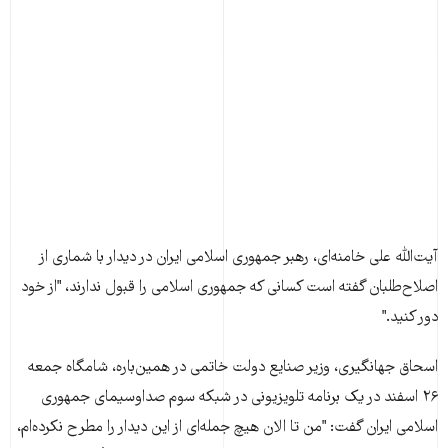
آيت‌الله علی خامنه‌ای، رهبر جمهوری اسلامی ايران در ديدار با شماری از
اصلاح‌طلبان گفته است کسانی که جمهوری اسلامی را قبول ندارند، "از خود
دور کنيد."
اسحاق جهانگيری، وزير صنايع دولت خاتمی در همين‌باره، شامگاه جمعه
۲۶ اسفند در يک برنامه تلويزيونی در شبکه سوم صداوسيمای جمهوری
اسلامی ايران گفت: "من تا الان هيچ جمله‌ای از اين ديدار را مطرح نکرده‌ام،