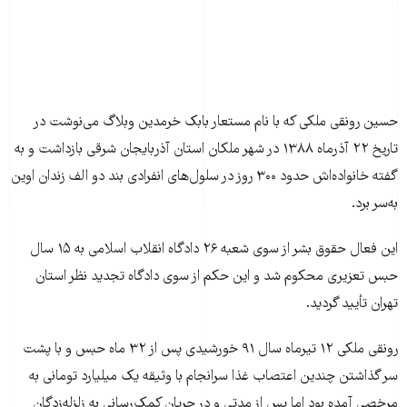
حسين رونقی ملکی که با نام مستعار بابک خرمدين وبلاگ می‌نوشت در
تاريخ ۲۲ آذرماه ۱۳۸۸ در شهر ملکان استان آذربايجان شرقی بازداشت و به
گفته خانواده‌اش حدود ۳۰۰ روز در سلول‌های انفرادی بند دو الف زندان اوين
به‌سر برد.
اين فعال حقوق بشر از سوی شعبه ۲۶ دادگاه انقلاب اسلامی به ۱۵ سال
حبس تعزيری محکوم شد و اين حکم از سوی دادگاه تجديد نظر استان
تهران تأييد گرديد.
رونقی ملکی ۱۲ تيرماه سال ۹۱ خورشيدی پس از ٣٢ ماه حبس و با پشت
سر گذاشتن چندين اعتصاب غذا سرانجام با وثيقه يک ميليارد تومانی به
مرخصی آمده بود اما پس از مدتی و در جريان کمک‌رسانی به زلزله‌زدگان