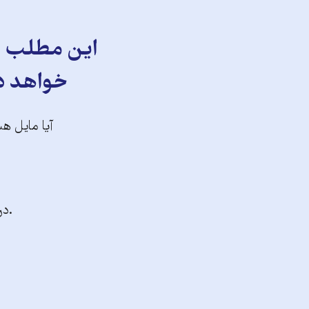
این مطلب را
خواهد دا
آیا مایل هس
.در