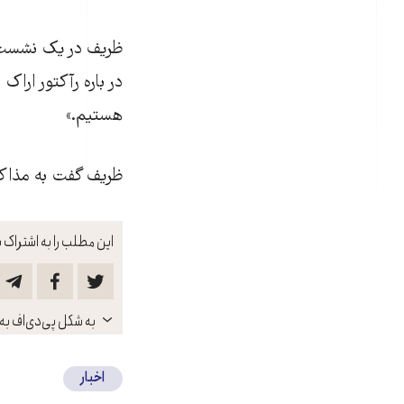
ظریف در یک نشست خب
در باره رآکتور اراک
هستیم.»
ظریف گفت به مذاکر
این مطلب را به اشتراک ب
باز
به شکل پی‌دی‌اف به 
کنید
اخبار