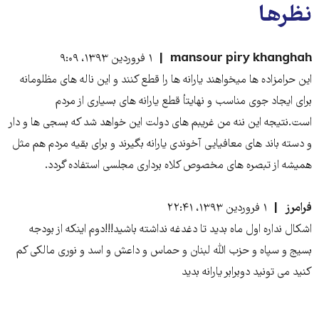
نظرها
mansour piry khanghah
۱ فروردین ۱۳۹۳، ۹:۰۹
این حرامزاده ها میخواهند یارانه ها را قطع کنند و این ناله های مظلومانه
برای ایجاد جوی مناسب و نهایتأ قطع یارانه های بسیاری از مردم
است.نتیجه این ننه من غریبم های دولت این خواهد شد که بسجی ها و دار
و دسته باند های معافیایی آخوندی یارانه بگیرند و برای بقیه مردم هم مثل
همیشه از تبصره های مخصوص کلاه برداری مجلسی استفاده گردد.
فرامرز
۱ فروردین ۱۳۹۳، ۲۲:۴۱
اشکال نداره اول ماه بدید تا دغدغه نداشته باشید!!!دوم اینکه از بودجه
بسیج و سپاه و حزب الله لبنان و حماس و داعش و اسد و نوری مالکی کم
کنید می تونید دوبرابر یارانه بدید