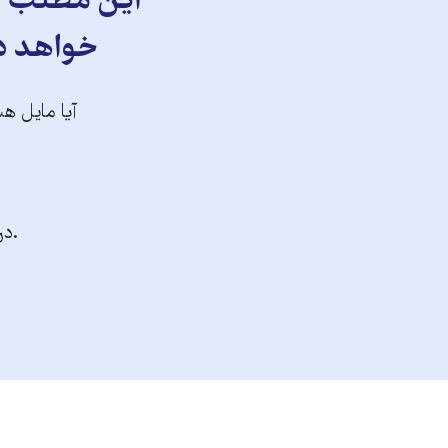
این مطلب را
خواهد دا
آیا مایل هس
.در