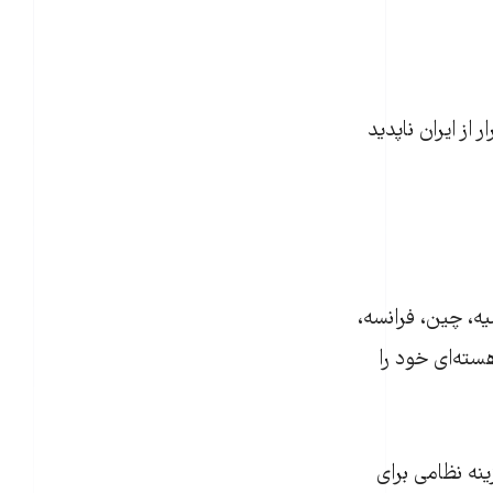
يهودی ایرانی هنگام فرار از ايران ناپديد
د، با کشورهای گروه ۱+۵ ( آمريکا، روسيه، چين، فرانسه،
سته‌ای خود را
نه نظامی برای