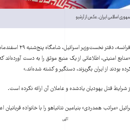
هوری اسلامی ایران ـ عکس از آرشیو
 «منابع امنيتی، اطلاعاتی از يک منبع موثق را به دست آورده‌اند ک
ده بودند از ايران بگريزند، دستگیر و کشته شده‌اند.»
از شرايط قتل يهوديان یادشده و عاملان آن ارائه نکرده است.
ئيل «مراتب همدردی» بنيامين نتانياهو را با خانواده قربانيان ا
آگهی