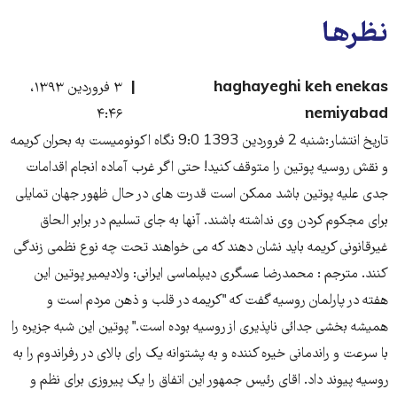
نظرها
haghayeghi keh enekas
۳ فروردین ۱۳۹۳،
۴:۴۶
nemiyabad
تاریخ انتشار:شنبه 2 فروردين 1393 9:0 نگاه اکونومیست به بحران کریمه
و نقش روسیه پوتین را متوقف کنید! حتی اگر غرب آماده انجام اقدامات
جدی علیه پوتین باشد ممکن است قدرت های در حال ظهور جهان تمایلی
برای مجکوم کردن وی نداشته باشند. آنها به جای تسلیم در برابر الحاق
غیرقانونی کریمه باید نشان دهند که می خواهند تحت چه نوع نظمی زندگی
کنند. مترجم : محمدرضا عسگری دیپلماسی ایرانی: ولادیمیر پوتین این
هفته در پارلمان روسیه گفت که "کریمه در قلب و ذهن مردم است و
همیشه بخشی جدائی ناپذیری از روسیه بوده است." پوتین این شبه جزیره را
با سرعت و راندمانی خیره کننده و به پشتوانه یک رای بالای در رفراندوم را به
روسیه پیوند داد. اقای رئیس جمهور این اتفاق را یک پیروزی برای نظم و