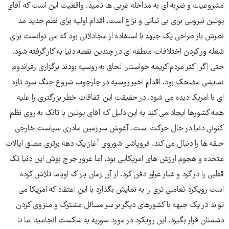
مشروعیت و ضربه ای به مداخله غربی ها نامید. واقعیت این است که آقای
پوتین نیرویی برای بی ثباتی و نزاع است. اقدام اولیه برای نظم جدید مد
نظرش باز طراحی یک جبهه با استفاده از مجادلاتی بود که می توانست برای
شعله ور کردن اختلافات منطقه ای در چندین نقطه دنیا به کار گرفته شود.
حتی اگر اکثر مردم کریمه خواستار الحاق به روسیه بودند برگزاری رفراندوم
نمایشی مضحک بود. اقدام اخیر روسیه در چارچوب شروع جنگ سرد تازه
ای با امریکا دیده می شود. در حقیقت این اتفاقات خطر بزرگتری را علیه
همه کشورها ایجاد می کند به این دلیل که آقای پوتین با تانک به روی نظم
کنونی دنیا در حال حرکت است. آغوش سرزمین مادری سیاست خارجی
حلقه ها را دنبال می کند. فروپاشی شوروی آغاز یک دهه برتری مطلق ایالات
متحده و هجوم ارزش های امریکایی بود. اما غرور جرج بوش این دنیا تک
قطبی را در گرد و غبار عراق دفن کرد. از آن زمان باراک اوباما تلاش کرده
است رویکرد تعاملی تری را به نمایش بگذارد با این اعتقاد که امریکا می
تواند در یک جبهه با کشورهای دیگر بر سر مسائل مشترک و منزوی کردن
دشمنان قرار بگیرد. این رویکرد در مورد سوریه به شکست انجامید اما تا