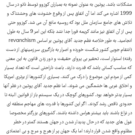
مشکلات باشد. پوتین به عنوان نمونه به بمباران کوزوو توسط ناتو در سال
1999 اشاره می کند اما آن اتفاق پس از وقوع خشونت های وحشتناک و
تلاش های جامع سازمان ملل بود که روسیه مانع آن می شد. کوزوو حتی
پس از آن اتفاق نیز مانند کریمه فورا جدا نشد بلکه این امر 9 سال به طول
انجامید. به طور خلاصه نظم جدید آقای پوتین بر اساس revanchism
(انتقام جویی کشور شکست خورده و اصرار به بازگیری سرزمینهای از دست
رفته) استوار است، تحقیر بی پروای حقیقت و دور زدن قانون به این معنی
که مناسب کسانی باشد که قدرت دارند. باعث ناراحتی است که تعداد بسیار
کمی از مردم این موضوع را درک می کنند. بسیاری از کشورها از برتری امریکا
و اخلاق غربی ها خشمگین می شوند. اما نظم جدید آقای پوتین در نظر آنها
بسیار بدتر خواهد بود. کشورهای کوچک در یک سیستم باز از قوانین البته تا
حدودی ناقص رشد کردند. اگر این کشورها با قدرت های مهاجم منطقه ای
در نزاع باشند باید بیشتر هراس داشته باشند. کشورهای بزرگتر مخصوصا
غول های جدید که در حال پدیدار شدن در جهان هستند کمتر در خطر
مظلوم واقع شدن قرار دارند؛ اما یک جهان پر از هرج و مرج و بی اعتمادی