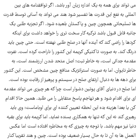
می تواند برای همه به یک اندازه زیان آور باشد. اگر توافقنامه های بین
المللی به نفع این قدرت ها تفسیر شود هند می تواند به آسانی توسط قدرت
ها تسلیحاتی همچون چین و پاکستان بلعیده شود. اگر تجزیه طلبی یک
جانبه قابل قبول باشد ترکیه کار سخت تری را خواهد داشت برای اینکه
کردها را راضی کند که آینده آنها در صلح طلبی نهفته است. حتی چین باید
درنگ کند. به صورت تاکتیکی کریمه این کشور را ناراحت کرده است. نفرت
مقدمه جدائی است، به خاطر تبت؛ اصل متحد شدن ارزشمند است، به
خاطر تایوان. اما به صورت استراتژیک منافع چین مشخص است. این کشور
برای دهه ها به دنبال ارتقای صلح در سیستم و پرهیز از رقابت بوده است.
اما صلح در دنیای آقای پوتین دشوار است چرا که هر چیزی می تواند مقدمه
ای برای اقدام شود و هر تهاجم پاسخ متقابلی را می طلبد. همین حالا اقدام
کن یا بعدا هزینه بده این لحظه تعیین کننده ای برای اوباماست: وی باید
رهبری کند نه این که تنها به همکاری بسنده نماید. اما کریمه باید برای بقیه
دنیا نیز مهم باشد. با توجه به چیزی که به مخاطره افتاده است اما عکس
العمل ها به آن تا به حال بسیار ضعیف بوده است. چین و هند تقریبا کنار