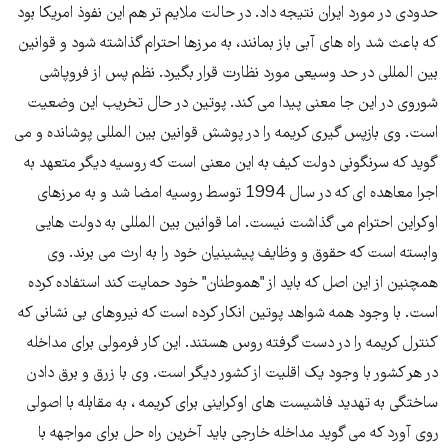
حدودی در مورد ایران نتیجه داد. در حالت ملایم تر هم این نفوذ امریکا بود
که باعث شد راه های آبی باز بمانند، به مرزها احترام گذاشته شود و قوانین
بین المللی در حد وسیعی مورد نظارت قرار بگیرد. نظم پس از فروپاشی
شوروی در این جا معنی پیدا می کند. پوتین در حال تخریب این وضعیت
است. وی بازپس گیری کریمه را در پوشش قوانین بین المللی پوشانده و می
گوید که سرنگونی دولت کیف به این معنی است که روسیه دیگر متعهد به
اجرا معاهده ای که در سال 1994 توسط روسیه امضا شد و به مرزهای
اوکراین احترام می گذاشت نیست. اما قوانین بین المللی به دولت هایی
وابسته است که حقوق و وظایف پیشینیان خود را به ارث می برند. وی
همچنین از این اصل که باید از "هموطنان" خود حمایت کند استفاده کرده
است. با وجود همه شواهد پوتین انکار کرده است که نیروهای بی نشانی که
کنترل کریمه را در دست گرفته روس هستند. این کار فرمولی برای مداخله
در هر کشور با وجود یک اقلیت از کشور دیگر است. وی با زرق و برق دادن
ساختگی به تهدید فاشیست های اوکراینی برای کریمه ، به مقابله با اصولی
روی آورد که می گوید مداخله خارجی باید آخرین راه حل برای مواجهه با