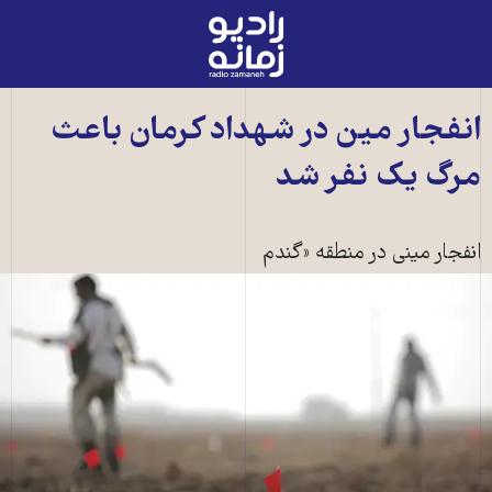
رادیو
زمانه
-
به
انفجار مين در شهداد کرمان باعث
صفحه
مرگ يک نفر شد
اصلی
انفجار مينی در منطقه «گندم