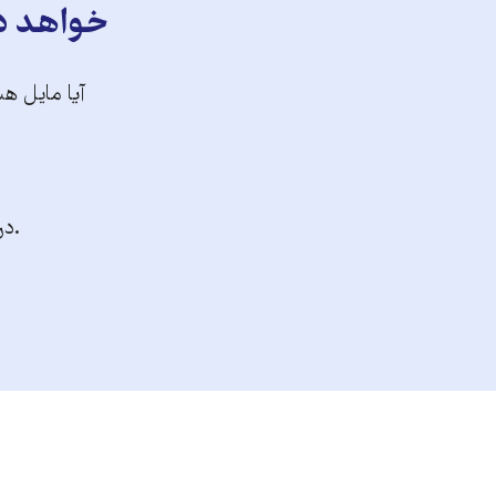
خواهد دا
آیا مایل هس
.در