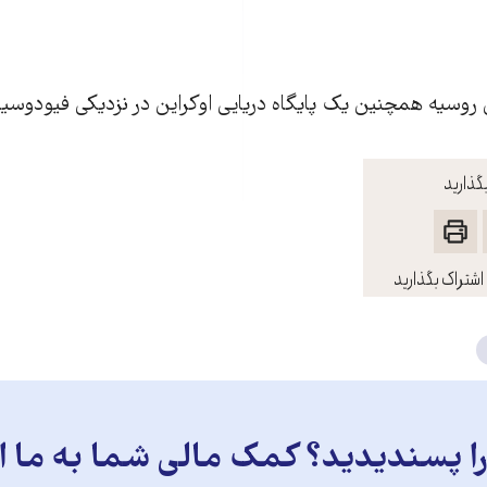
 روسيه همچنین يک پايگاه دريايی اوکراين در نزديکی فيودوسيا 
گذارید
اشتراک بگذارید
 پسندیدید؟ کمک مالی شما به ما ای