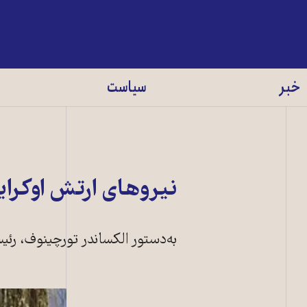
خبر
سیاست
نیروهای ارتش اوکرای
به‌دستور الکساندر تورچينوف، ر