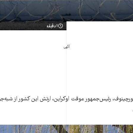
۱ دقیقه
آگهی
تورچينوف، رئيس‌جمهور موقت اوکراين، ارتش اين کشور از شبه‌جزي