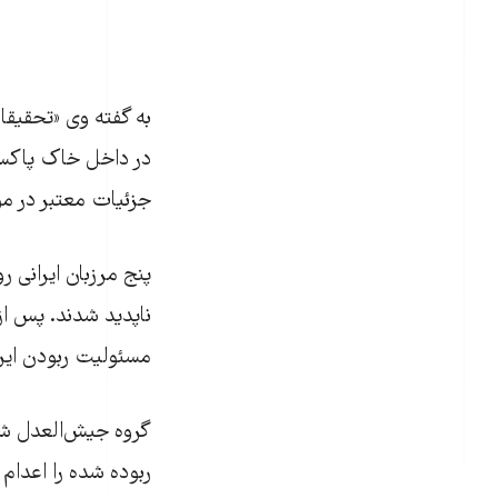
به گفته وی «تحقيقا
در داخل خاک پاکستا
جزئيات معتبر در مو
ناپديد شدند. پس از
مسئوليت ربودن اين 
گروه جيش‌العدل شام
ربوده شده را اعدام