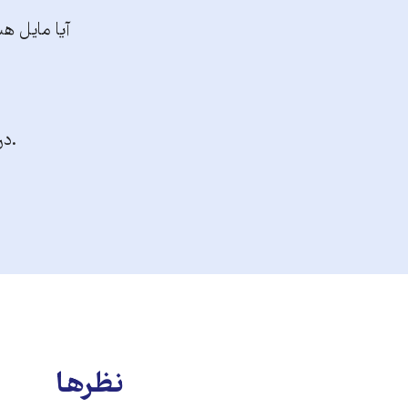
آیا مایل هس
.در
نظرها