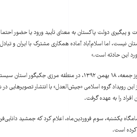
ت و پيگيری دولت پاکستان به معنای تأييد ورود يا حضور احتمالی 
ن نيست، اما اسلام‌آباد آماده همکاری مشترک با ايران و تبادل
رد اين حادثه است.»
پنج مرزبان ايرانی روز جمعه، ۱۸ بهمن ۱۳۹۲، در منطقه مرزی جکيگور 
 اين رويداد گروه اسلامی «جيش‌العدل» با انتشار تصویرهایی در 
افراد را به عهده گرفت.
گاه يکشنبه، سوم فروردين‌ماه، اعلام کرد که جمشيد دانايی‌فر، 
 کرده است.