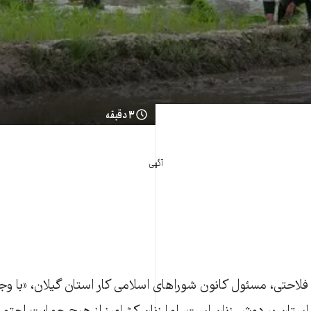
۳ دقیقه
آگهی