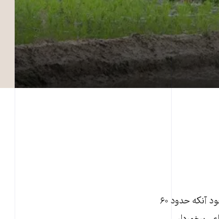
به گفته غلام‌حسین فلاحتی، مسئول کانون شوراهای اسلامی کار استان گیلان، «با وجود آنکه حدود ۶۰