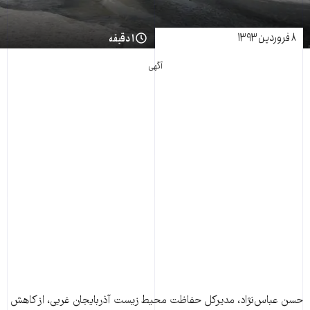
۸ فروردین ۱۳۹۳
۱ دقیقه
آگهی
حسن عباس‌نژاد، مديرکل حفاظت محيط زيست آذربايجان غربی، از کاهش