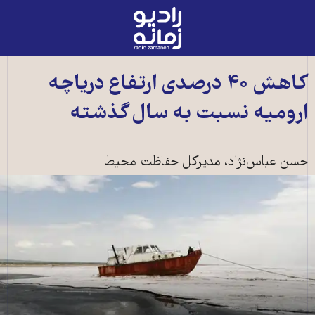
رادیو
زمانه
-
به
کاهش ۴۰ درصدی ارتفاع درياچه
صفحه
اروميه نسبت به سال گذشته
اصلی
حسن عباس‌نژاد، مديرکل حفاظت محيط