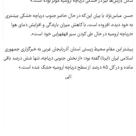
شکل بارش‌ها نيز در خشکی درياچه اروميه موثر بوده است.»
حسن عباس‌نژاد با بيان اين‌که در حال حاضر جنوب درياچه خشکی بيشتری
به خود ديده، افزوده است، با کاهش ميزان بارندگی و افزايش دمای هوا
«درياچه اروميه در حال طی کردن سير قهقهرايی خود است».
پيشتر اين مقام محيط زيستی استان آذربايجان غربی به خبرگزاری جمهوری
اسلامی ایران (ايرنا) گفته بود: «از بخش جنوبی درياچه، تنها شش درصد باقی
مانده و در کل ۸۵ درصد از سطح درياچه اروميه خشک شده است.»
آگهی