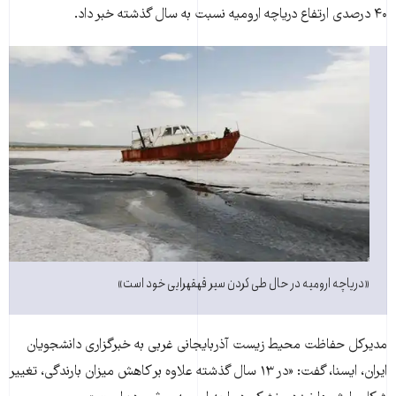
۴۰ درصدی ارتفاع درياچه اروميه نسبت به سال گذشته خبر داد.
«درياچه اروميه در حال طی کردن سير قهقهرايی خود است»
مديرکل حفاظت محيط زيست آذربايجانی غربی به خبرگزاری دانشجويان
ايران، ايسنا، گفت: «در ۱۳ سال گذشته علاوه بر کاهش ميزان بارندگی، تغيير