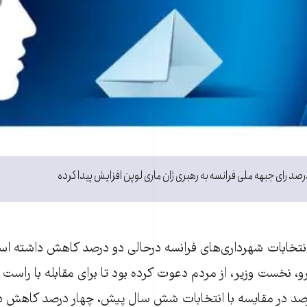
صد رای جبهه ملی فرانسه به رهبری ژان ماری لوپن افزايش پيدا کرده
نتخابات شهرداری‌های فرانسه درحالی دو درصد کاهش داشته ا
و، نخست وزير، از مردم دعوت کرده بود تا برای مقابله با راست ا
صد در مقايسه با انتخابات شش سال پيش، چهار درصد کاهش 