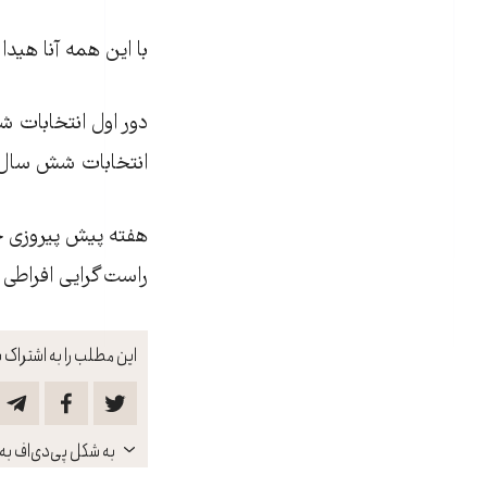
با این همه آنا هیدالکو، از ح
دور اول انتخابات ش
انتخابات شش سال پ
هفته پيش پيروزی جب
راست‌گرايی افراطی 
این مطلب را به اشتراک ب
باز
به شکل پی‌دی‌اف به 
کنید