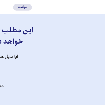
سیاست
این مطلب را
خواهد دا
آیا مایل هس
.در