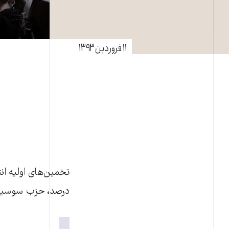
۱۱ فروردین ۱۳۹۳
درصد،‌ حزب سوسياليست ۴۲ درصد و «جبهه ملی» ۹ درصد آراء را ب