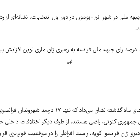
هه ملی در شهر انن-بومون در دور اول انتخابات، نشانه‌ای از ر
د.
 درصد رای جبهه ملی فرانسه به رهبری ژان ماری لوپن افزايش پي
آگهی
همزمان نظرسنجی‌های ماه گذشته نشان می‌داد که تنها ۱۷ درصد 
یس جمهوری کنونی، راضی هستند. از طرف ديگر اختلافات داخلی ح
ی ژان فرانسوا کوپه، راست افراطی را در موقعيت قوی‌تری قرار 