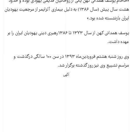
«خاخام يوسف همدانی کهن يکی از روحانيان قديمی يهودی بوده و حدود
هشت سال پيش (سال ۱۳۸۶) به دلیل بيماری آلزايمر از مرجعيت یهودیان
ايران بازنشسته شده بود.»
يوسف همدانی کهن از سال ۱۳۷۳ تا ۱۳۸۶رهبری دینی يهوديان ايران را بر
عهده داشت.
وی روز شنبه هشتم فروردين‌ماه ۱۳۹۳ در سن ۱۰۰ سالگی درگذشت و
مراسم تشييع وی نيز روز گذشته برگزار شد.
آگهی