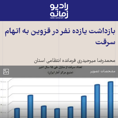
رادیو
زمانه
-
به
بازداشت یازده نفر در قزوین به اتهام
صفحه
سرقت
اصلی
آمار سرقت از منازل به نقل از آمار سرقت از منازل- منبع اطلاعات: مرکز آمار
محمدرضا میرحیدری فرمانده انتظامی استان
ایرانآمار سرقت از منازل
مایش
مشخصات تصویر