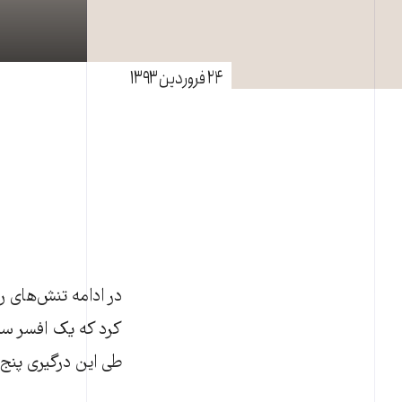
۲۴ فروردین ۱۳۹۳
کرد که يک افسر سرو
طی اين درگيری پنج ن