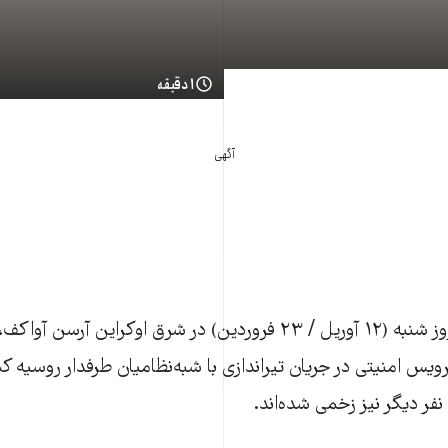
۱ دقیقه
آگهی
در ادامه تنش‌های روز شنبه (۱۲ آوریل / ۲۳ فروردین) در شرق اوکراين 
يس امنيتی در جریان تيراندازی با شبه‌نظاميان طرفدار روسيه
فر ديگر نيز زخمی شده‌اند.