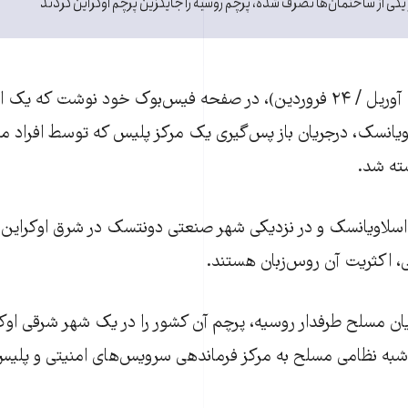
 یکی از ساختمان‌ها تصرف شده، پرچم روسیه را جایگزین پرچم اوکراین کردند
آواکف يکشنبه (۱۳ آوريل / ۲۴ فروردين)، در صفحه فيس‌بوک خود نوشت ک
اويانسک، درجريان باز پس‌گيری يک مرکز پليس که توسط افراد 
ته شد.
 اسلاويانسک و در نزديکی شهر صنعتی دونتسک در شرق اوکراين ات
، اکثريت آن روس‌زبان هستند.
ان مسلح طرفدار روسیه، پرچم آن کشور را در یک شهر شرقی اوکرا
ردند. دست‌کم ۲۰ شبه نظامی مسلح به مرکز فرماندهی سرویس‌های امنیتی و 