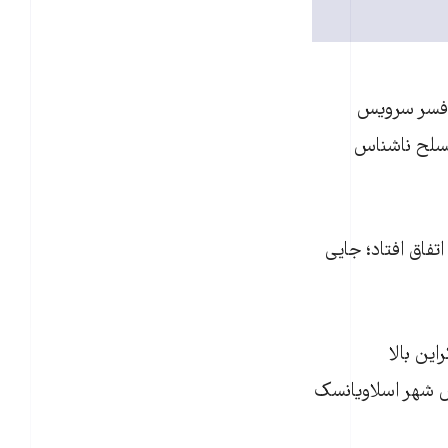
ه يک افسر سرويس
مسلح ناشناس
فاق افتاد؛ جايی
ین بالا
پلیس شهر اسلاویانسک