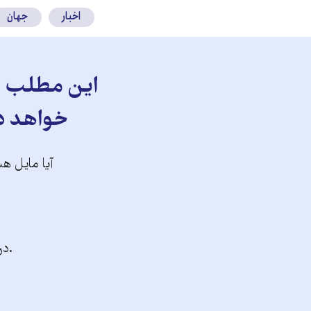
اخبار
جهان
این مطلب را
خواهد دا
آیا مایل هس
.در