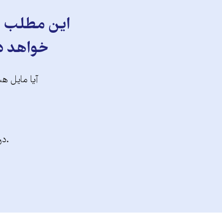
این مطلب را
خواهد دا
آیا مایل هس
.در