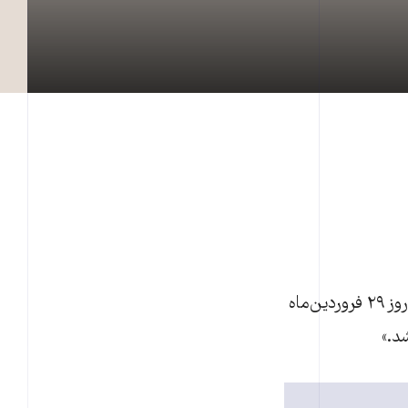
حسن سرخوش، دبيرکل برنامه‌ريزی، پذيرش و اعزام سازمان حج و زيارت گفت: « در روز ۲۹ فروردين‌ماه
د.»