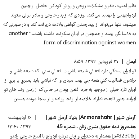
نظیر اعتیاد، فقر و مشکلات روحی و روانی کودکان حاصل از چنین
ازدواج‏هایی را تهدید می‌کند. نوزادی که از پدر خارجی و مادر ایرانی متولد
می‎شود، تنها می‌تواند از بیمارستان گواهی ولادت دریافت کند و در صورتی که
به ۱۸سالگی برسد و همچنان در ایران سکونت داشته باشد..." another
form of discrimination against women.
ايمان
۳۰ فروردین ۱۳۹۳، ۸:۵۹
تو ايران بستكي داره افغاني شيعه باشي يا افغاني سني اكه شيعه باشي و
براشون فعاليت كني همه جي بهت ميدن و اكه نباشي بايد بميري يا بري از
ايران تازه خيلي از بلوجها به جرم افغان بودن در حالي كه از زمان رضا خان تو
ايرانند هنوز تابعت ندارند خلاصه از اونجا رونده و از اينجا مونده هستن
آرمان شهر | Armanshahr| بنیاد آرمان شهر |
۱۶ اردیبهشت
هفت‌روز نامه حقوق بشری زنان ـ شماره 45
۱۳۹۳، ۱۳:۴۰
[&#8230;] هشدار به دختران و زنان درباره ازدواج با اتباع خارجی رادیو