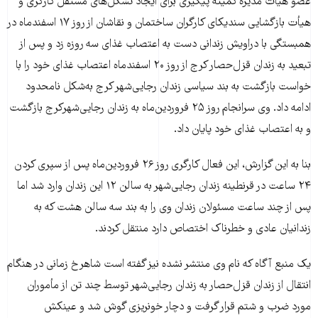
عضو هيأت مديره کميته پيگيری برای ايجاد تشکل‌های مستقل کارگری و
هيأت بازگشايی سنديکای کارگران ساختمان و نقاشان از روز ۱۷ اسفندماه در
همبستگی با دراويش زندانی دست به اعتصاب غذای سه روزه زد و پس از
تبعيد به زندان قزل‌حصار کرج از روز ۲۰ اسفندماه اعتصاب غذای خود را با
خواست بازگشت به بند سياسی زندان رجايی‌شهر کرج به‌شکل نامحدود
ادامه داد. وی سرانجام روز ۲۵ فروردين‌ماه به زندان رجايی‌شهرکرج بازگشت
و به اعتصاب غذای خود پایان داد.
بنا به این گزارش، این فعال کارگری روز ۲۶ فروردين‌ماه پس از سپری کردن
۲۴ ساعت در قرنطينه زندان رجايی‌شهر به سالن ۱۲ اين زندان وارد شد اما
پس از چند ساعت مسئولان زندان وی را به بند سه سالن هشت که به
زندانيان عادی و خطرناک اختصاص دارد منتقل کردند.
يک منبع آگاه که نام وی منتشر نشده نیز گفته است شاهرخ زمانی در هنگام
انتقال از زندان قزل‌حصار به زندان رجايی‌شهر توسط چند تن از مأموران
مورد ضرب و شتم قرار گرفت و دچار خونريزی گوش شد و عينکش