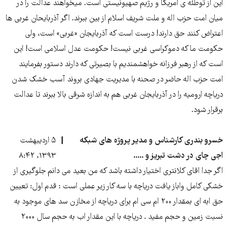
این از توطئه ی امریکا و رژیم صهیونیستی است. میخواهند عدالت را در
میان امت حزب اله و ملت شریف اسلام از بین ببرند. اگر آذربایحان غربی ها
اعتراض کنند حق دارند! درست است که آذربایجان «غربی» است، ولی
حکومت ما که دموکراسی غربی نیست! حکومت عدل اسلامی است! این
است که از رهبر فرزانه خواهشمندیم با بصیرتی که دارند دستور بفرمایند
امت حزب اله حاضر در صحنه با مدیریت جهادی بروند آسب خشک شدن
دریاچه ارومیه را در آذربایجان غربی هم به اندازه شرقی بالا ببرند تا عدالت
برقرار شود.
خسرو بندری کارشناس و مدیر پروژه های شبکه
۵ اردیبهشت
اجی چای در دشت تبریز و .....
۱۳۹۳، ۸:۴۲
اگر جدا اقای کلانتری اختیار داشته باشد که من بعید می دانم جلوگیری از
خشکی کامل واباز یافت دریاچه با سه کار زیر عملی است : قدم اول: تعیین
حق ابه ای بمقدار ۲۰۰ ام سی ام برای دریاچه از مخازن سد های موجود به
نسبت زمین و حجم مفید . دریاچه با این مقدار اب به حجم سال ۲۰۰۰