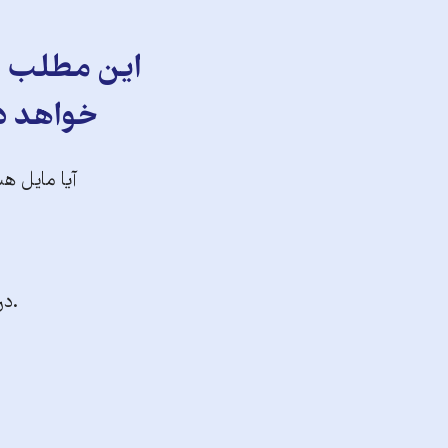
این مطلب را
خواهد دا
آیا مایل هس
.در