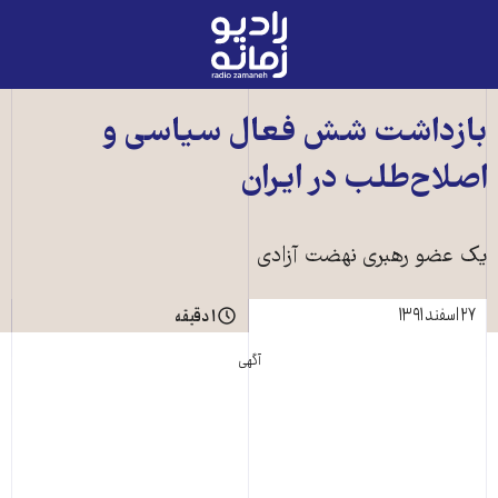
رادیو
زمانه
-
به
بازداشت شش فعال سياسی و
صفحه
اصلاح‌طلب در ايران
اصلی
يک عضو رهبری نهضت آزادی
۲۷ اسفند ۱۳۹۱
۱ دقیقه
آگهی