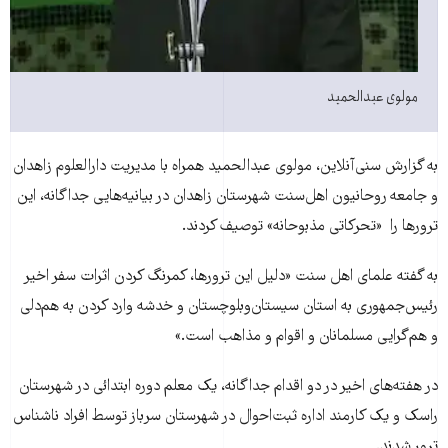
مولوی عبدالحميد
به گزارش سنی‌آنلاين، مولوی عبدالحميد همراه با مديريت دارالعلوم زاهدان
و جامعه روحانيون اهل‌سنت شهرستان زاهدان در بيانيه‌هايی جداگانه، اين
ترورها را «تحرکاتی مذبوحانه» توصيف کردند.
به گفته علمای اهل سنت «دليل اين ترورها، کمرنگ کردن اثرات سفر اخير
رئيس‌جمهوری به استان سيستان‌وبلوچستان و خدشه وارد کردن به هم‌دلی
و هم‌گرايی مسلمانان و اقوام و مذاهب است.»
در هفته‌های اخير در دو اقدام جداگانه، يک معلم دوره ابتدائی در شهرستان
راسک و يک کارمند اداره ثبت‌احوال در شهرستان سرباز توسط افراد ناشناس
ترور شدند.