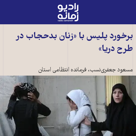
رادیو
زمانه
-
به
برخورد پليس با «زنان بدحجاب در
صفحه
طرح دريا»
اصلی
مسعود جعفری‌نسب، فرمانده انتظامی استان