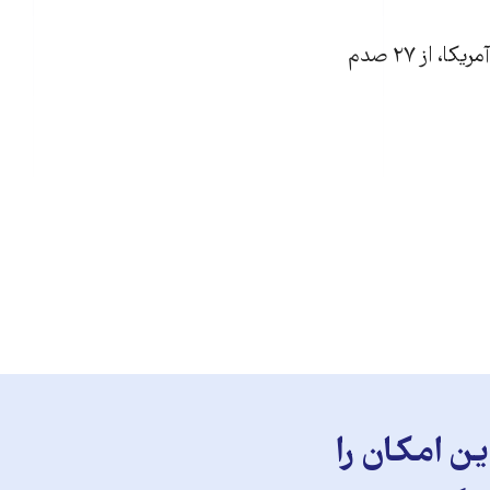
به‌گفته روزنامه «گاردین» بریتانیا، در سال ۲۰۰۷، آنتونین اسکالیا، قاضی دادگاه عالی آمریکا، از ۲۷ صدم
ن امکان را