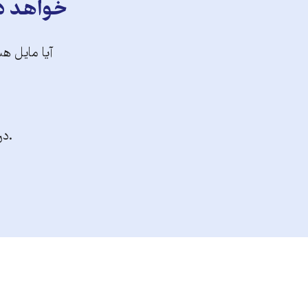
خواهد دا
آیا مایل هس
.در