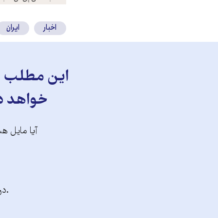
کنید
اخبار
ایران
این مطلب را
خواهد دا
آیا مایل هس
.در