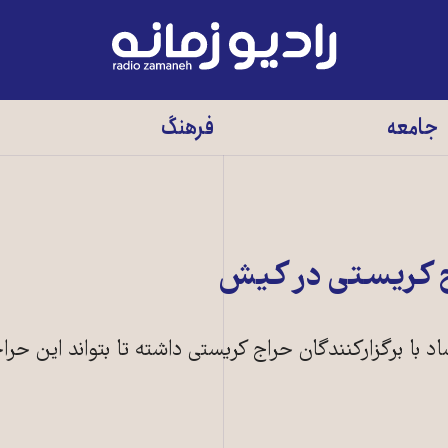
رادیو
زمانه
-
جامعه
فرهنگ
به
صفحه
اصلی
ج کريستی در کيش
د با برگزارکنندگان حراج کريستی داشته‌ تا بتواند اين حراج