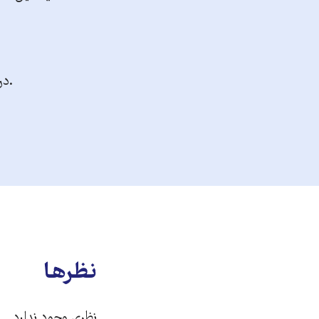
.در
نظرها
نظری وجود ندارد.