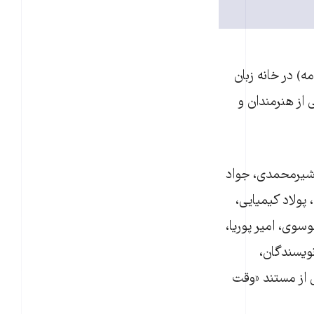
د «وقت رو به انتها است» برای نخستین بار شامگاه پنجشنبه ۱۸ اردیبهشت (۸ مه) در خانه زبان
از هنرمندان و
 شیرمحمدی، جواد
پولاد کیمیایی،
سوی، امیر پوریا،
نویسندگان،
ی از مستند «وقت