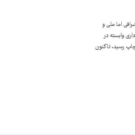
رافی اما ملی و
ری وابسته در
۱ توسط انتشارات آتیه به چاپ رسید، تاکنون