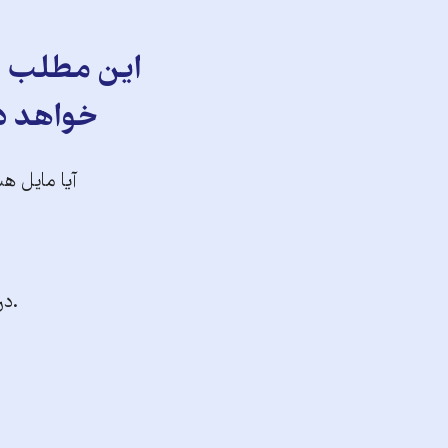
این مطلب را
خواهد دا
آیا مایل هس
.در