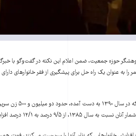
وهشگر حوزه جمعيت، ضمن اعلام این نکته در گفت‌وگو با خبرگز
عمر را به عنوان يک راه حل برای پيشگيری از فقر خانوارهای دارا
بر اساس آمارهايی که در سال ۱۳۹۰ ب
 ۱۳۸۵، از ۹/۵ درصد به ۱۲/۱ درصد افزايش يافته‌ است.
افزايش خانوارهایی که زنان آنها را سرپرست می‌کنند، فوت هم