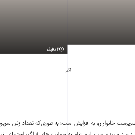
۲ دقیقه
آگهی