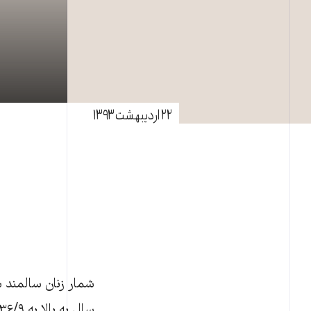
۲۲ اردیبهشت ۱۳۹۳
سال به بالا به ۳۶/۹ درصد رسيده‌ است. اين زنان به حمايت های فراگیر اجتماعی نياز دارند.