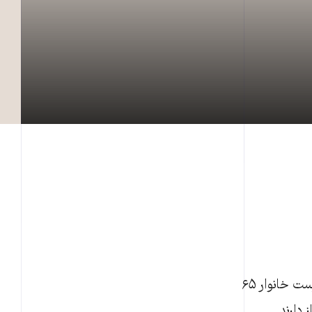
شمار زنان سالمند سرپرست خانوار رو به افزايش است؛ به طوری‌که تعداد زنان سرپرست خانوار ۶۵