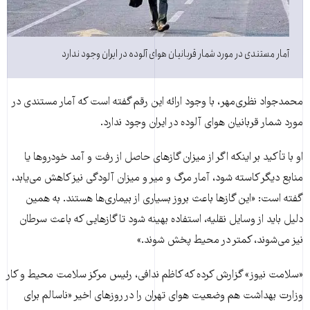
آمار مستندی در مورد شمار قربانیان هوای آلوده در ایران وجود ندارد
ﻣﺤﻤﺪ‌ﺟﻮاد ﻧﻈﺮی‌ﻣﻬﺮ، با وجود ارائه این رقم گفته است که آمار مستندی در
مورد شمار قربانیان هوای آلوده در ایران وجود ندارد.
او با تأکید بر اینکه اگر از میزان ﮔﺎزﻫﺎی حاصل از رفت ‌و ‌آمد خود‌روها یا
منابع دیگر ﮐﺎﺳﺘﻪ ﺷﻮد، آﻣﺎر ﻣﺮگ و ﻣﯿﺮ و ﻣﯿﺰان آﻟﻮدﮔﯽ ﻧﯿﺰ ﮐﺎﻫﺶ ﻣﯽ‌ﯾﺎﺑﺪ،
گفته است: «این ﮔﺎزﻫﺎ ﺑﺎﻋﺚ ﺑﺮوز ﺑﺴﯿﺎری از ﺑﯿﻤﺎری‌ها هستند. به همین
دلیل ﺑﺎﯾﺪ از وﺳﺎﯾﻞ ﻧﻘﻠﯿﻪ، اﺳﺘﻔﺎده ﺑﻬﯿﻨﻪ ﺷود ﺗﺎ ﮔﺎزﻫﺎﯾﯽ ﮐﻪ ﺑﺎﻋﺚ ﺳﺮﻃﺎن
ﻧﯿﺰ ﻣﯽ‌ﺷﻮند، ﮐﻤﺘﺮ در ﻣﺤﯿﻂ ﭘﺨﺶ ﺷﻮﻧﺪ.»
«سلامت نیوز» گزارش کرده که کاظم ندافی، رئیس مرکز سلامت محیط و کار
وزارت بهداشت هم وضعیت هوای تهران را در روزهای اخیر «ناسالم برای