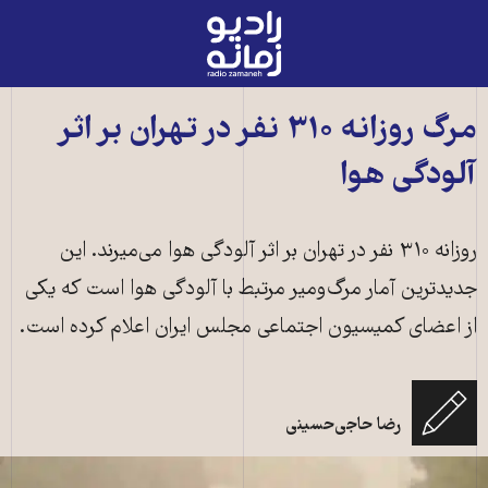
رادیو
زمانه
-
به
مرگ روزاﻧﻪ ۳۱۰ نفر در ﺗﻬﺮان بر اثر
صفحه
آلودگی هوا
اصلی
روزاﻧﻪ ۳۱۰ ﻧﻔﺮ در ﺗﻬﺮان بر اثر آلودگی هوا می‌میرند. این
جدیدترین آمار مرگ‌ومیر مرتبط با آلودگی هوا است که یکی
از اعضای کمیسیون اﺟﺘﻤﺎﻋﯽ ﻣﺠﻠﺲ ایران اعلام کرده است.
رضا حاجی‌حسینی