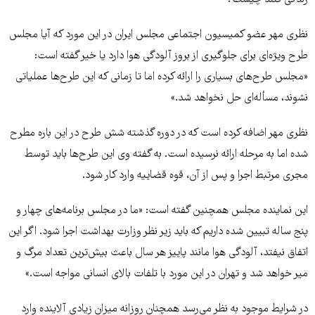
نظری مهر عضو کمیسیون اجتماعی مجلس ایران در این مورد ﮐﻪ آﯾﺎ ﻣﺠﻠﺲ
ﻃﺮح وﯾﮋه‌ای ﺑﺮای ﺟﻠﻮﮔﯿﺮی از ﺑﺮوز آﻟﻮدﮔﯽ هوا دارد یا خیر گفته است:
«ﻣﺠﻠﺲ ﻃﺮح‌های ﺑﺴﯿﺎری را اراﺋﻪ ﮐﺮده اﻣﺎ ﺗﺎ زﻣﺎﻧﯽ ﮐﻪ اﯾﻦ ﻃﺮح‌ها ﻋﻤﻠﯿﺎﺗﯽ
ﻧﺸﻮند، مسأله‌ای ﺣﻞ ﻧﺨﻮاﻫﺪ ﺷﺪ.»
نظری مهر اضافه کرده است که در دوره ﮔﺬﺷﺘﻪ شش ﻃﺮح در اﯾﻦ ﺑﺎره مطرح
شده اﻣﺎ ﺑﻪ ﻣﺮﺣﻠﻪ اراﺋﻪ ﻧﺮﺳﯿﺪه است. به گفته وی این طرح‌ها باید ﺗﻮﺳﻂ
ﻣﺠﺮی ﻣﺮﺗﺒﻂ اﺟﺮا و ﭘﺲ از آن، ﻗﻮه ﻗﻀﺎﯾﯿﻪ وارد ﮐﺎر ﺷﻮد.
این نماینده مجلس همچنین گفته است: «ﻣﺎ در ﻣﺠﻠﺲ برنامه‌ﻫﺎی چهار و
پنج ﺳﺎﻟﻪ ﺗﺒﯿﯿﻦ ﺷﺪه دارﯾﻢ ﮐﻪ ﺑﺎﯾﺪ زﯾﺮ ﻧﻈﺮ وزارت ﺑﻬﺪاﺷﺖ اﺟﺮا ﺷﻮد. اگر این
اتفاق نیفتد، آﻟﻮدﮔﯽ ﻫﻮا مانند ﭘﺎﯾﯿﺰ ﻫﺮ ﺳﺎل باعث بیش‌ترین ﺗﻌﺪاد ﻣﺮگ و
ﻣﯿﺮ خواهد شد و ﺗﻬﺮان در اﯾﻦ مورد ﺑﺎ ﺗﻠﻔﺎت ﺑﺎﻻی اﻧﺴﺎﻧﯽ ﻣﻮاﺟﻪ اﺳﺖ.»
در شرایط موجود به نظر می‌رسد همچنان روزانه میزان زیادی آلاینده وارد