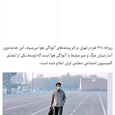
روزاﻧﻪ ۳۱۰ ﻧﻔﺮ در ﺗﻬﺮان بر اثر پیامدهای آلودگی هوا می‌میرند. این جدیدترین
آمار میزان مرگ و میر مرتبط با آلودگی هوا است که توسط یکی از اعضای
کمیسیون اﺟﺘﻤﺎﻋﯽ ﻣﺠﻠﺲ ایران اعلام شده است.