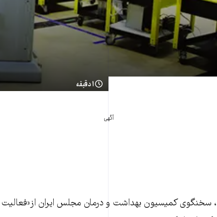
۱ دقیقه
آگهی
 سخنگوی کميسيون بهداشت و درمان مجلس ايران از«فعاليت 