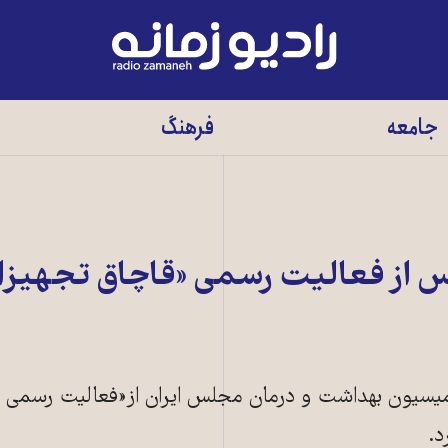
رادیو
زمانه
-
جامعه
فرهنگ
به
صفحه
اصلی
س از فعاليت رسمی «قاچاق تجهيز
سيون بهداشت و درمان مجلس ايران از«فعاليت رسمی ر
د.