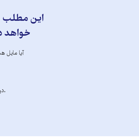
این مطلب را
خواهد دا
آیا مایل هس
.در