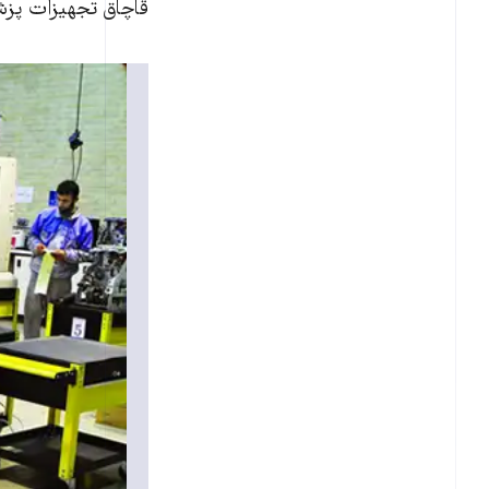
قاچاق تجهيزات پزشک