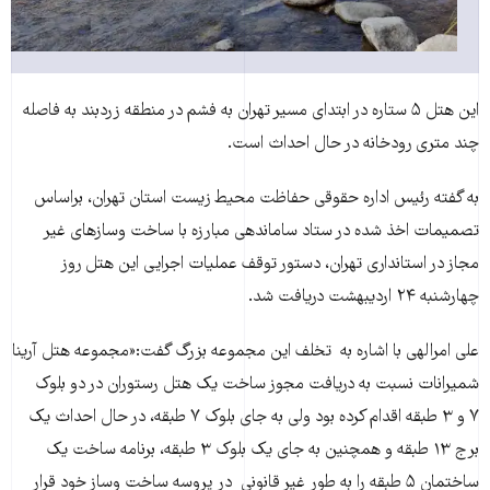
این هتل ۵ ستاره در ابتدای مسير تهران به فشم در منطقه زردبند به فاصله
چند متری رودخانه در حال احداث است.
به گفته رئیس اداره حقوقی حفاظت محیط زیست استان تهران، براساس
تصمیمات اخذ شده در ستاد ساماندهی مبارزه با ساخت وسازهای غیر
مجاز در استانداری تهران، دستور توقف عملیات اجرایی این هتل روز
چهارشنبه ۲۴ اردیبهشت دریافت شد.
علی امرالهی با اشاره به تخلف این مجموعه بزرگ گفت:«مجموعه هتل آرینا
شمیرانات نسبت به دریافت مجوز ساخت یک هتل رستوران در دو بلوک
۷ و ۳ طبقه اقدام کرده بود ولی به جای بلوک ۷ طبقه، در حال احداث یک
برج ۱۳ طبقه و همچنین به جای یک بلوک ۳ طبقه، برنامه ساخت یک
ساختمان ۵ طبقه را به طور غیر قانونی در پروسه ساخت وساز خود قرار