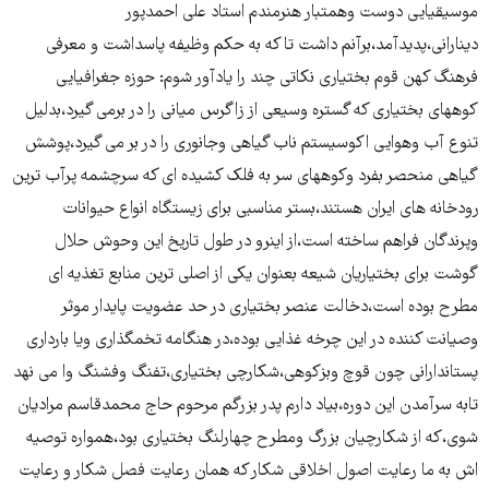
موسیقیایی دوست وهمتبار هنرمندم استاد علی احمدپور
دینارانی،پدیدآمد،برآنم داشت تا که به حکم وظیفه پاسداشت و معرفی
فرهنگ کهن قوم بختیاری نکاتی چند را يادآور شوم: حوزه جغرافیایی
کوههای بختیاری که گستره وسیعی از زاگرس میانی را در برمی گیرد،بدلیل
تنوع آب وهوایی اکوسیستم ناب گیاهی وجانوری را در بر می گیرد،پوشش
گیاهی منحصر بفرد وکوههای سر به فلک کشیده ای که سرچشمه پرآب ترین
رودخانه های ایران هستند،بستر مناسبی برای زیستگاه انواع حیوانات
وپرندگان فراهم ساخته است،از اینرو در طول تاریخ این وحوش حلال
گوشت برای بختیاریان شیعه بعنوان یکی از اصلی ترین منابع تغذیه ای
مطرح بوده است،دخالت عنصر بختیاری در حد عضویت پایدار موثر
وصیانت کننده در این چرخه غذایی بوده،در هنگامه تخمگذاری ویا بارداری
پستاندارانی چون قوچ وبزکوهی،شکارچی بختیاری،تفنگ وفشنگ وا می نهد
تابه سرآمدن این دوره،بیاد دارم پدر بزرگم مرحوم حاج محمدقاسم مرادیان
شوی،که از شکارچیان بزرگ ومطرح چهارلنگ بختیاری بود،همواره توصیه
اش به ما رعایت اصول اخلاقی شکار که همان رعایت فصل شکار و رعایت