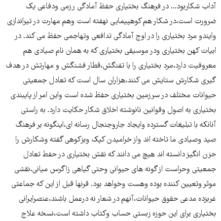
آداب شکاربود... در فرهنگ بختیاری حفظ آمادگی رزمی ودفاعی یک
ضرورت است،در شکار هم کوهپیمایی نهفته است وهم مهارت در تیراندازی
وایندو مرد بختیاری را در اوج آمادگی تدافعی وتهاجمی حفظ می کند. در
ابیات کهن بختیاری ودر موسیقی بختیاری که به همان نام صیادی هم
معروفیت دارد،مرد بختیاری را با تفنگش،قطار فشنگش و مهارتش در هدف
گیری شکارش ستایش می کنند،هزاران سال است که تعادل جمعیتی
حیوانات مختلف در سرزمین بختیاری حفظ شده است واین امر از پایبندی
بختیاری به اصول وقوانین نانوشته اخلاق شکار حکایت دارد. به راستی
آنانکه با تبلیغات گسترده وایجاد جاروجنجال رسانه ای،اینگونه بر فرهنگ
صید وصیادی ما تاخته اند واز خرامیدن کپک وبزکوهی گفته وشکارش را
حزن انگیز دانسته اند هیچ می دانند که نقش بختیاری در حفط تعادل
جمعیتی وحراست از گونه های حیوانی وحتی گیاهی زاگرس میانی،نقشی
موثر وتعیین کننده بوده وهست وخواهد بود. قرنها قبل از این که جماعتی
غربزده مدعی حقوق حیوانات،آنهم در شعار نه درعمل باشند،عنصرایرانی
بختیاری برای این حوزه زبستی حساب وکتاب داشته است،نسخه علاج