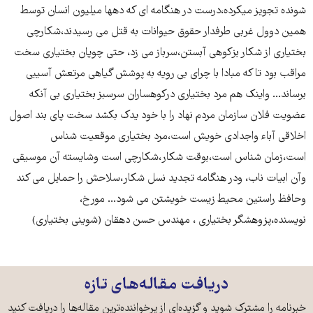
شونده تجویز میکرده،درست در هنگامه ای که دهها میلیون انسان توسط
همین دوول غربی طرفدار حقوق حیوانات به قتل می رسیدند،شکارچی
بختیاری از شکار بزکوهی آبستن،سرباز می زد، حتی چوپان بختیاری سخت
مراقب بود تا که مبادا با چرای بی رویه به پوشش گیاهی مرتعش آسیبی
برساند... واینک هم مرد بختیاری درکوهساران سرسبز بختیاری بی آنکه
عضویت فلان سازمان مردم نهاد را با خود یدک بکشد سخت پای بند اصول
اخلاقی آباء واجدادی خویش است،مرد بختیاری موقعیت شناس
است،زمان شناس است،بوقت شکار،شکارچی است وشایسته آن موسیقی
وآن ابیات ناب، ودر هنگامه تجدید نسل شکار،سلاحش را حمایل می کند
وحافظ راستین محیط زیست خویشتن می شود... مورخ،
نویسنده،پزوهشگر بختیاری ، مهندس حسن دهقان (شوینی بختیاری)
دریافت مقاله‌های تازه
خبرنامه را مشترک شوید و گزیده‌ای از پرخواننده‌ترین مقاله‌ها را دریافت کنید