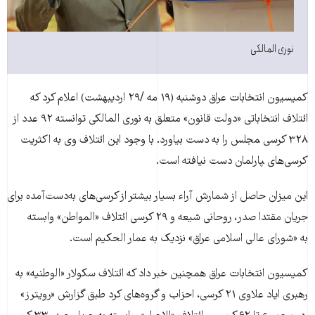
نوری المالکی
کمیسیون انتخابات عراق دوشنبه (۱۹ مه /۲۹ اردیبهشت) اعلام کرد که
ائتلاف انتخاباتی «دولت قانون» متعلق به نوری المالکی توانسته ۹۲ عدد از
۳۲۸ کرسی ‍مجلس را به دست بیاورد. با وجود این ائتلاف وی به اکثریت
کرسی‌های ‍‍پارلمان دست نیافته است.
این میزان حاصل از شمارش آراء بسیار بیشتر از کرسی‌های به‌دست‌آمده برای
جریان مقتدا صدر، روحانی شیعه و ۲۹ کرسی ائتلاف «المواطن» وابسته
به «شورای عالی اسلامی عراق» نزدیک به عمار الحکیم است.
کمیسیون انتخابات عراق همچنین خبر داد که ائتلاف سکولار «الوطنیه» به
رهبری ایاد علاوی ۲۱ کرسی، احزاب و گروه‌های کرد طبق گزارش «رویترز»