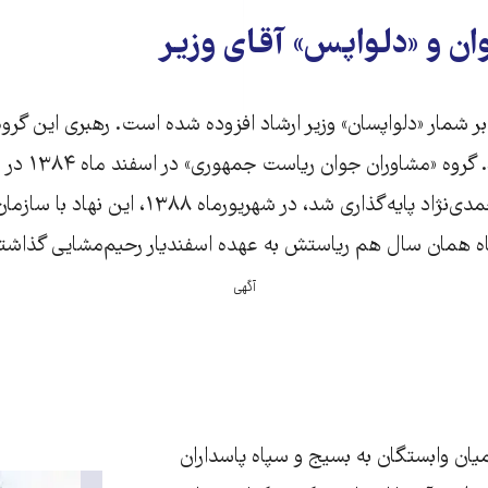
ن و «دلواپس» آقای وزیر
ر شمار «دلواپسان» وزیر ارشاد افزوده شده است. رهبری این گروه
جوان» به عهده دارد.
جمهوری محمود احمدی‌نژاد پایه‌گذاری شد، در شهریو
 همان سال هم ریاستش به عهده اسفندیار رحیم‌مشایی گذاشت
آگهی
میان وابستگان به بسیج و سپاه پاسداران