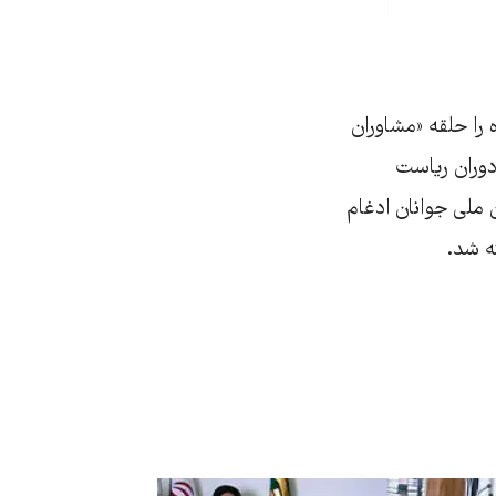
 را حلقه «مشاوران
 گروه «مشاوران جوان ریاست جمهوری» در اسفند ماه ۱۳۸۴ در دوران ریاست
رماه ۱۳۸۸، این نهاد با سازمان ملی جوانان ادغام
ه شد.