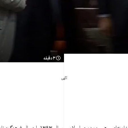
۳ دقیقه
آگهی