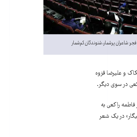
جر: شاعران پرشمار، شنوندگان کم‌شمار
کاک و علیرضا قزوه
کعی در سوی دیگر.
 فاطمه راکعی به
سیگار» در یک شعر