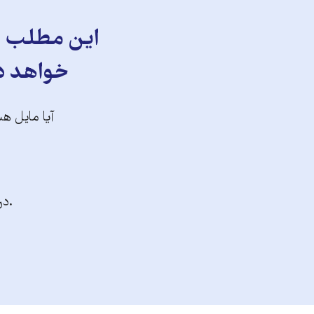
این مطلب را
خواهد دا
آیا مایل هس
.در