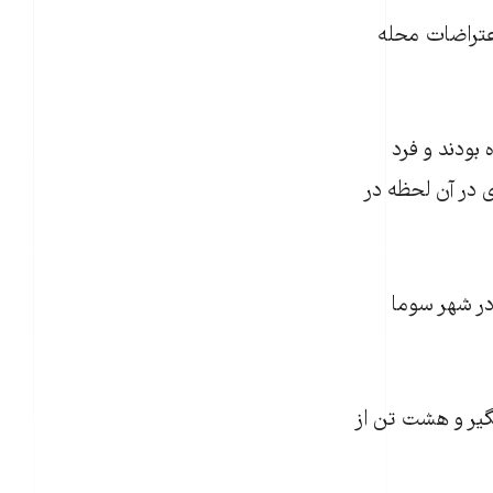
اعتراضات محله
بودند و فرد
 در آن لحظه در
سه‌شنبه (۱۳ ماه مه / ۲۳اردیبهشت) در شهر سوما
(۱۹ ماه مه / ۲۹اردیبهشت) دستگیر و هشت تن از