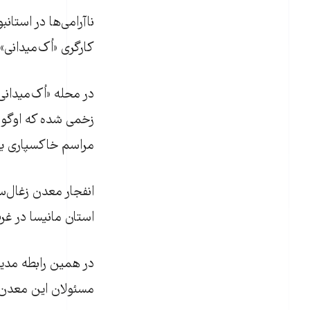
ناآرامی‌ها در استا
کارگری «اُک‌میدانی
در محله «اُک‌میدان
زخمی شده که اوگور
مراسم خاکسپاری یک
استان مانیسا در غرب ترکیه رخ داد 
مسئولان این معدن 