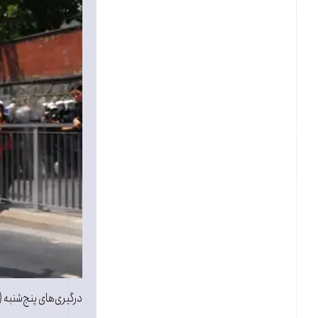
درگیری‌های پنج‌شنبه (۲۲ ماه مه / يکم خردادماه) در استانبول