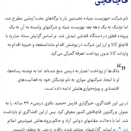
قاچاقچی
نام شرکت «بهزیست بنیاد» نخستین بار با برگه‌‏های بخت‏‌آزمایی مطرح شد.
اما نزدیک به یک دهه بعد بهزیست بنیاد و شرکت‎های وابسته به آن به یک
پرونده قطور در دستگاه قضایی تبدیل شد. بر اساس گزارش ستاد مبارزه با
قاچاق کالا و ارز این شرکت در پوشش اقدام عام‎المنفعه و خیریه اقدام به
واردات کالا بدون پرداخت تعرفه گمرکی می‏‌کرد.
بانک‏‌ها از پرداخت اعتبار به درمنی منع شده‌اند اما به نوشته رسانه‌ها،
او با ایجاد شرکت‎های موازی به نام نزدیکان خود به فعالیت‌‏های
اقتصادی و ویژه‏‌خواری‏‌هایش ادامه داده است.
در پی این افشاگری، خبرگزاری فارس «حمید باقری درمنی»، ۳۶ ساله، را به
عنوان بزرگترین قاچاقچی کشور معرفی کرد. پس از این افشاگری او بازداشت
شد. اما با دخالت مقام‎های دولتی آزاد و حکم پرونده‎اش غیرشرعی اعلام
شد
. بر اساس گزارش‏های منتشر شده، باقری درمنی به منظور تاسیس