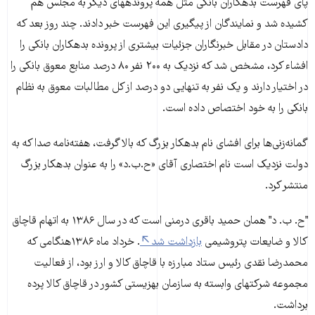
پای فهرست بدهکاران بانکی مثل همه پرونده‎های دیگر به مجلس هم
کشیده شد و نمایندگان از پیگیری این فهرست خبر دادند. چند روز بعد که
دادستان در مقابل خبرنگاران جزئیات بیشتری از پرونده بدهکاران بانکی را
افشاء کرد، مشخص شد که نزدیک به ۲۰۰ نفر ۸۰ درصد منابع معوق بانکی را
در اختیار دارند و یک نفر به تنهایی دو درصد از کل مطالبات معوق به نظام
بانکی را به خود اختصاص داده است.
گمانه‌‏زنی‌‏ها برای افشای نام بدهکار بزرگ که بالا گرفت، هفته‏‌نامه صدا که به
دولت نزدیک است نام اختصاری آقای «ح.ب.د» را به عنوان بدهکار بزرگ
منتشر کرد.
"ح. ب. د" همان حمید باقری درمنی است که در سال ۱۳۸۶ به اتهام قاچاق
کالا و ضایعات پتروشیمی
بازداشت شد
. خرداد ماه ۱۳۸۶هنگامی که
محمدرضا نقدی رئیس ستاد مبارزه با قاچاق کالا و ارز بود، از فعالیت
مجموعه شرکت‎های وابسته به سازمان بهزیستی کشور در قاچاق کالا پرده
برداشت.