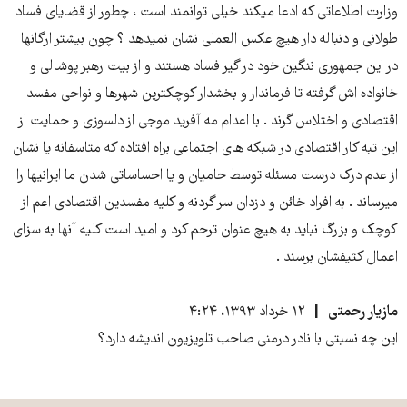
وزارت اطلاعاتی که ادعا میکند خیلی توانمند است ، چطور از قضایای فساد
طولانی و دنباله دار هیچ عکس العملی نشان نمیدهد ؟ چون بیشتر ارگانها
در این جمهوری ننگین خود در گیر فساد هستند و از بیت رهبر پوشالی و
خانواده اش گرفته تا فرماندار و بخشدار کوچکترین شهرها و نواحی مفسد
اقتصادی و اختلاس گرند . با اعدام مه آفرید موجی از دلسوزی و حمایت از
این تبه کار اقتصادی در شبکه های اجتماعی براه افتاده که متاسفانه یا نشان
از عدم درک درست مسئله توسط حامیان و یا احساساتی شدن ما ایرانیها را
میرساند . به افراد خائن و دزدان سر گردنه و کلیه مفسدین اقتصادی اعم از
کوچک و بزرگ نباید به هیچ عنوان ترحم کرد و امید است کلیه آنها به سزای
اعمال کثیفشان برسند .
مازیار رحمتی
۱۲ خرداد ۱۳۹۳، ۴:۲۴
این چه نسبتی با نادر درمنی صاحب تلویزیون اندیشه دارد؟