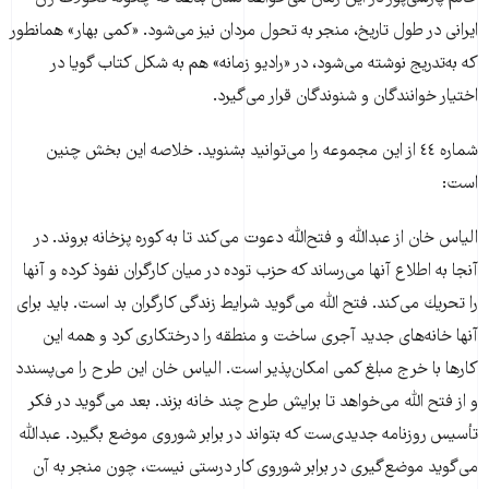
ایرانی در طول تاریخ، منجر به تحول مردان نیز می‌شود. «کمی بهار» همانطور
که به‌تدریج نوشته می‌شود، در «رادیو زمانه» هم به شکل کتاب گویا در
اختیار خوانندگان و شنوندگان قرار می‌گیرد.
شماره ٤٤ از این مجموعه را می‌توانید بشنوید. خلاصه این بخش چنین
است:
الياس خان از عبدالله و فتح‌الله دعوت مى‌كند تا به كوره پزخانه بروند. در
آنجا به اطلاع آنها مى‌رساند كه حزب توده در ميان كارگران نفوذ كرده و آنها
را تحريك مى‌كند. فتح الله مى‌گويد شرايط زندگى كارگران بد است. بايد براى
آنها خانه‌هاى جديد آجرى ساخت و منطقه را درختكارى كرد و همه اين
كارها با خرج مبلغ كمى امكان‌پذير است. الياس خان اين طرح را مى‌پسندد
و از فتح الله مى‌خواهد تا برايش طرح چند خانه بزند. بعد مى‌گويد در فكر
تأسيس روزنامه جديدى‌ست كه بتواند در برابر شوروى موضع بگيرد. عبدالله
مى‌گويد موضع‌گيرى در برابر شوروى كار درستى نيست، چون منجر به آن