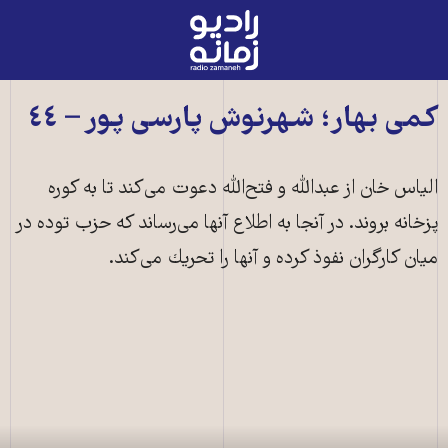
رادیو
زمانه
-
به
کمی بهار؛ شهرنوش پارسی پور – ٤٤
صفحه
اصلی
الياس خان از عبدالله و فتح‌الله دعوت مى‌كند تا به كوره
پزخانه بروند. در آنجا به اطلاع آنها مى‌رساند كه حزب توده در
ميان كارگران نفوذ كرده و آنها را تحريك مى‌كند.