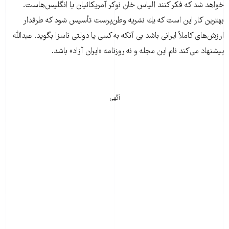
خواهد شد كه فكر كنند الياس خان نوكر آمريكائيان يا انگليس‌هاست.
بهترين كار اين است كه يك نشريه وطن‌پرست تأسيس شود كه طرفدار
ارزش‌هاى كاملاً ايرانى باشد بى آنكه به كسى يا دولتى ناسزا بگويد. عبدالله
پيشنهاد مى‌كند نام اين مجله و نه روزنامه «ايران آزاد» باشد.
آگهی