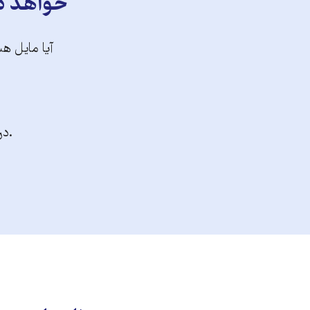
خواهد دا
آیا مایل هس
.در