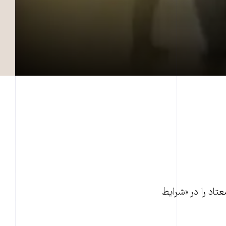
نوری، سرکلانتر دهم پليس تهران از پلمپ يک «کمپ غيرقانونی» خبرداد که ۲۱معتاد را در «شرايط