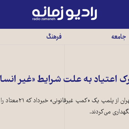
رادیو
زمانه
-
جامعه
فرهنگ
به
صفحه
اصلی
اعتياد به علت شرايط «غير انسا
امير نوری، سرکلانتر دهم پليس تهران از پل