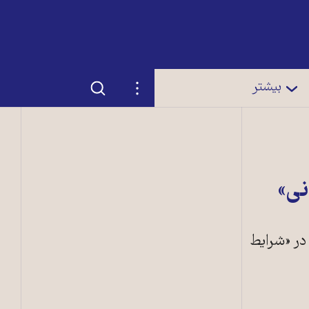
جستجو
تنظیمات
بیشتر
نی»
مپ يک «کمپ غيرقانونی» خبرداد که ۲۱معتاد را در «شرايط