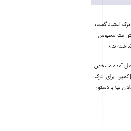
 ترک اعتياد گفت:
در شش متر محبوس
اشته‌اند.»
ير و طی بررسی به عمل آمده مشخص
 [کمپی برای] ترک
ان نيز با دستور