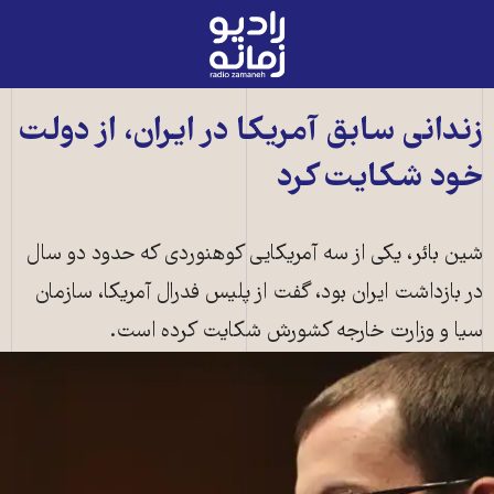
رادیو
زمانه
-
به
زندانی سابق آمریکا در ایران، از دولت
صفحه
خود شکایت کرد
اصلی
شين بائر، يکی از سه آمريکايی کوهنوردی که حدود دو سال
در بازداشت ايران بود، گفت از پلیس فدرال آمریکا، سازمان
سیا و وزارت خارجه کشورش شکايت کرده است.