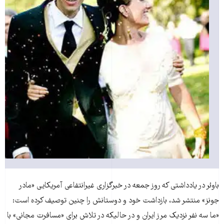
باوئر در يادداشتی که روز جمعه در خبرگزاری غیرانتفاعی آمريکايی «مادر
جونز» منتشر شد، بازداشت خود و دوستانش را چنين توصيف کرده است:
«ما سه نفر نزديک مرز ايران و در حاليکه در تلاش برای «مسافرت مجانی» با