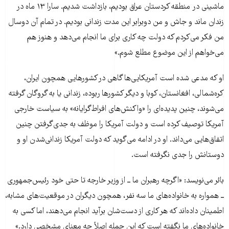
ماشینی در منطقه کردستان عراق بوديم، بازداشت شديم. سارا ۱۳ ماه در
زندان ماند و جاش و من دوبرابر اين مدت زندانی بوديم. در تمام آن دوسال
من فکر می‌کردم که دولت چه کاری برای ما انجام می‌دهد و هنوز هم
می‌خواهم از اين موضوع مطلع شوم.»
او که مدعی شده است آمريکايی‌ها گاهی در کشورهايی همچون ايران،
کره‌شمالی، افغانستان، کوبا و ديگر کشورها ربوده، زندانی يا به گروگان گرفته
می‌شوند، چنين پديده‌ای را «واکنش‌های افراط‌گرايانه» به سياست خارجی
آمريکا توصيف کرده است و دولت آمريکا را موظف به جدی‌گرفتن چنين
اتفاق‌هايی می‌داند. او در ادامه می‌گوید که دولت آمريکا زندانی‌شدن او و
دوستانش را جدی نگرفته است.
بائر می‌نويسد: «اگرچه رهبران ما ــ از وزير خارجه تا حتی خود رئيس‌جمهوری
ــ همواره به خانواده‌های ما سه نفر، همچون ديگران در موقعيت‌های مشابه،
اطمينان داده‌اند که هر کاری از دست‌شان برآيد انجام می‌دهند، اما کسی به
خانواده‌های ما نگفته است که اين جمله اصلاً چه معنای مشخصی دارد.»