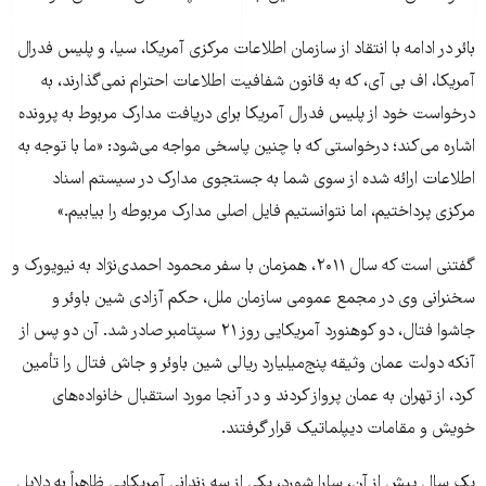
بائر در ادامه با انتقاد از سازمان اطلاعات مرکزی آمریکا، سیا، و پلیس فدرال
آمریکا، اف بی آی، که به قانون شفافيت اطلاعات احترام نمی‌گذارند، به
درخواست خود از پلیس فدرال آمریکا برای دريافت مدارک مربوط به پرونده
اشاره می‌کند؛ درخواستی که با چنين پاسخی مواجه می‌شود: «ما با توجه به
اطلاعات ارائه‌ شده از سوی شما به جستجوی مدارک در سيستم اسناد
مرکزی پرداختيم، اما نتوانستيم فايل اصلی مدارک مربوطه را بيابيم.»
گفتنی است که سال ۲۰۱۱، همزمان با سفر محمود احمدی‌نژاد به نيويورک و
سخنرانی وی در مجمع عمومی سازمان ملل، حکم آزادی شین باوئر و
جاشوا فتال، دو کوهنورد آمريکايی روز ۲۱ سپتامبر صادر شد. آن دو پس از
آنکه دولت عمان وثيقه پنج‌ميليارد ريالی شین باوئر و جاش فتال را تأمين
کرد، از تهران به عمان پرواز کردند و در آنجا مورد استقبال خانواده‌های
خويش و مقامات ديپلماتيک قرار گرفتند.
يک سال پيش از آن، سارا شورد، يکی از سه زندانی آمريکايی ظاهراً به دلايل