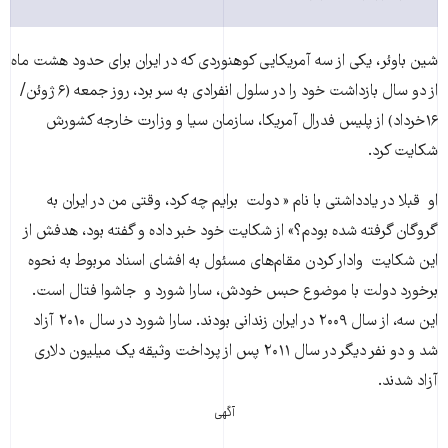
شین باوئر، يکی از سه آمريکايی کوهنوردی که در ايران برای حدود هشت ماه
از دو سال بازداشت خود را در سلول انفرادی به سر برد، روز جمعه (۶ ژوئن/
۱۶خرداد) از پلیس فدرال آمریکا، سازمان سیا و وزارت خارجه کشورش
شکايت کرد.
او قبلا در يادداشتی با نام « دولت برايم چه کرد، وقتی من در ايران به
گروگان گرفته شده بودم؟» از شکايت خود خبر داده و گفته بود، هدفش از
این شکايت وادار کردن مقام‌های مسئول به افشای اسناد مربوط به نحوه
برخورد دولت با موضوع حبس خودش، سارا شورد و جاشوا فتال است.
این سه، از سال ۲۰۰۹ در ایران زندانی بودند. سارا شورد در سال ۲۰۱۰ آزاد
شد و دو نفر دیگر در سال ۲۰۱۱ پس از پرداخت وثیقه یک میلیون دلاری
آزاد شدند.
آگهی