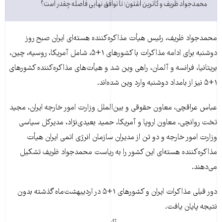
محمدجواد ظریف و کاترین اشتون؛ تا توافق نهایی فاصله چقدر است؟
محمدجواد ظريف، رئيس هیأت مذاکره‌کننده هسته‌ای ايران صبح روز
دوشنبه برای ادامه مذاکرات با کشورهای ۱+۵، شامل آمریکا، روسیه، چین،
بریتانیا، فرانسه و آلمان، راهی وين شد و هیأت‌های مذاکره‌کننده کشورهای
۱+۵ نيز از بامداد دوشنبه وارد وين شده‌اند.
عباس عراقچی، معاون حقوقی و بين‌الملل وزارت امور خارجه ایران، مجيد
تخت روانچی، معاون اروپا و آمريکا، حميد بعيدی‌نژاد، مديرکل سياسی
وزارت امور خارجه و دو تن از مديران سازمان انرژی اتمی ایران هیأت
مذاکره‌کننده هسته‌ای این کشور را به رياست محمدجواد ظريف تشکيل
می‌دهند.
دور قبلی مذاکرات ايران و کشورهای ۱+۵ در ارديبهشت‌ماه گذشته بدون
نتيجه پايان يافت.