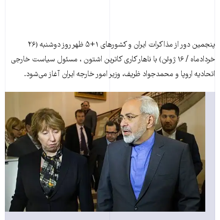
پنجمين دور از مذاکرات ايران و کشورهای ۱+۵ ظهر روز دوشنبه (۲۶
خردادماه / ۱۶ ژوئن) با ناهار کاری کاترين اشتون ، مسئول سياست خارجی
اتحاديه اروپا و محمدجواد ظريف، وزیر امور خارجه ایران آغاز می‌شود.