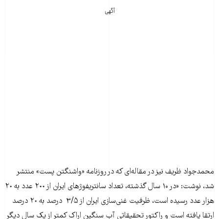
آگهی
محمدجواد ظریف نیز در مقاله‌ای که در روزنامه «واشنگتن پست» منتشر
شد، نوشت: «در ۱۰ سال گذشته، تعداد سانتريفوژهای ايران از ٢٠٠ عدد به ٢٠
هزار عدد رسيده است، ظرفيت غنی‌سازی ايران از ۳/۵ درصد به ٢٠ درصد
ارتقا يافته است و راکتور تحقيقاتی آب سنگين اراک کمتر از يک سال ديگر