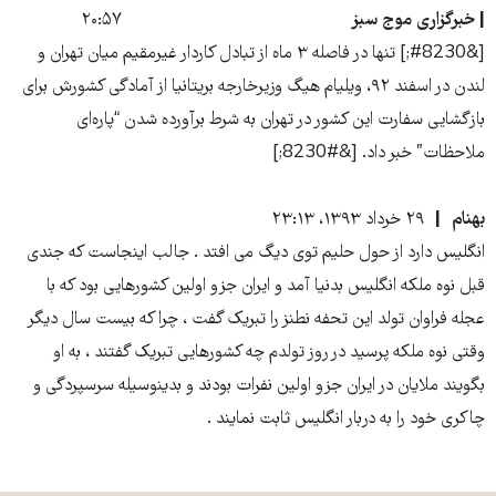
| خبرگزاری موج سبز
۲۰:۵۷
[&#8230;] تنها در فاصله ۳ ماه از تبادل کاردار غیرمقیم میان تهران و
لندن در اسفند ۹۲، ویلیام هیگ وزیرخارجه بریتانیا از آمادگی کشورش برای
بازگشایی سفارت این کشور در تهران به شرط برآورده شدن “پاره‌ای
ملاحظات” خبر داد. [&#8230;]
بهنام
۲۹ خرداد ۱۳۹۳، ۲۳:۱۳
انگلیس دارد از حول حلیم توی دیگ می افتد . جالب اینجاست که جندی
قبل نوه ملکه انگلیس بدنیا آمد و ایران جزو اولین کشورهایی بود که با
عجله فراوان تولد این تحفه نطنز را تبریک گفت ، چرا که بیست سال دیگر
وقتی نوه ملکه پرسید در روز تولدم چه کشورهایی تبریک گفتند ، به او
بگویند ملایان در ایران جزو اولین نفرات بودند و بدینوسیله سرسپردگی و
چاکری خود را به دربار انگلیس ثابت نمایند .