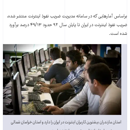
براساس آمارهايی که در سامانه مديريت ضريب نفوذ اينترنت منتشر شده،
ضريب نفوذ اينترنت در ايران تا پايان سال ۹۲ حدود ۴۹/۱۳ درصد برآورد
شده است.
استان مازندران بيشترين کاربران اينترنت در ايران را دارد و استان خراسان شمالی