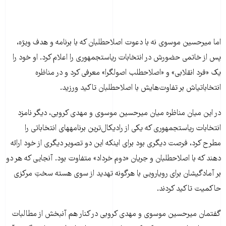
اما میرحسین موسوی نه با دعوت اصلاح‎طلبان که با برنامه و هدف ویژه،
پس از خاتمی حضورش در انتخابات ریاست‎جمهوری را اعلام کرد. او خود را
یک «فرد انقلابی» و «اصلاح‎طلب اصول‎گرا» معرفی کرد و در مناظره
انتخاباتی‎اش بر تفاوت‏‌هایش با اصلاح‎طلبان تاکید ورزید.
در این میان مناظره میان میرحسین موسوی و مهدی کروبی، دیگر نامزد
انتخابات ریاست‏جمهوری که یکی از رادیکال‏‌ترین برنامه‎های انتخاباتی را
مطرح کرد، فرصت دیگری بود برای این‎که این دو تصویر دیگری از خود ارائه
دهند که با اصلاح‎طلبان و جریان «دوم خرداد» متفاوت بود. آنجایی که هر دو
بر آمادگی‎شان برای رویارویی با هرگونه تهدید از سوی هسته سختِ مرکزی
حاکمیت تاکید کردند.
گفتمان میرحسین موسوی و مهدی کروبی در کنار هم آن‎بخش از مطالبات