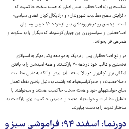
شکست پروژه اصلاح‎طلبی، عامل اصلی نه هسته سخت حاکمیت که
«افزایش سطح مطالبات شهروندان» و «رادیکال کردن فضای سیاسی»
است. از همین رو در هر رویدادی پس از خرداد ۹۲ جریان رسانه‎ای
اصلاح‎طلبان و سیاست‎ورزان این جریان کوشیدند که دیگران را به سکوت و
همراهی فرا بخوانند.
در واقع اصلاح‎طلبان پس از نزدیک به دو دهه یک‎بار دیگر به استراتژی
نخستین و غالب خود در دهه ۷۰ بازگشتند و همه امیدشان را به یافتن
امکانی برای "چانه‎زنی در بالا" بستند. آن‎ها بیش از آن‎که به دنبال مطالبات
«اصلاح‎طلبانه» و «دموکراسی‎خواهانه» باشند، به دنبال یافتن نقطه تعادل
میان خواسته‎های خود و هسته سخت حاکمیت هستند و می‎خواهند با
«تقلیل مطالبات و خواست‎ها» اعتماد و اطمینان حاکمیت برای بازگشت به
ساختار قدرت را به دست بیاورند.
دورنما: اسفند ۹۴؛ فراموشی سبز و