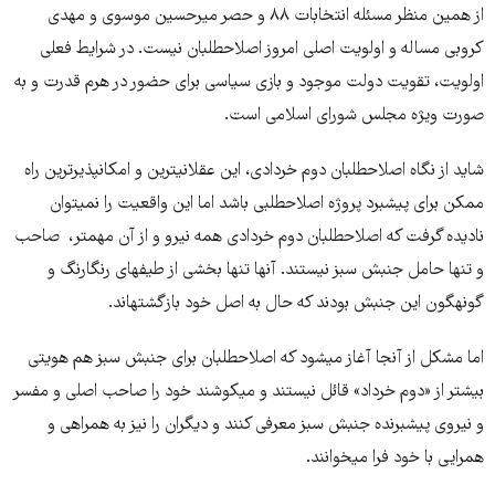
از همین منظر مسئله انتخابات ۸۸ و حصر میرحسین موسوی و مهدی
کروبی مساله و اولویت اصلی امروز اصلاح‎طلبان نیست. در شرایط فعلی
اولویت، تقویت دولت موجود و بازی سیاسی برای حضور در هرم قدرت و به
صورت ویژه مجلس شورای اسلامی است.
شاید از نگاه اصلاح‎طلبان دوم خردادی، این عقلانی‎ترین و امکان‎پذیرترین راه
ممکن برای پیشبرد پروژه اصلاح‎طلبی باشد اما این واقعیت را نمی‎توان
نادیده گرفت که اصلاح‎طلبان دوم خردادی همه نیرو و از آن مهم‎تر، صاحب
و تنها حامل جنبش سبز نیستند. آن‎ها تنها بخشی از طیف‎های رنگارنگ و
گونه‎گون این جنبش بودند که حال به اصل خود بازگشته‎اند.
اما مشکل از آنجا آغاز می‎شود که اصلاح‎طلبان برای جنبش سبز هم هویتی
بیشتر از «دوم خرداد» قائل نیستند و می‎کوشند خود را صاحب اصلی و مفسر
و نیروی پیش‎برنده جنبش سبز معرفی کنند و دیگران را نیز به همراهی و
هم‎رایی با خود فرا می‎خوانند.