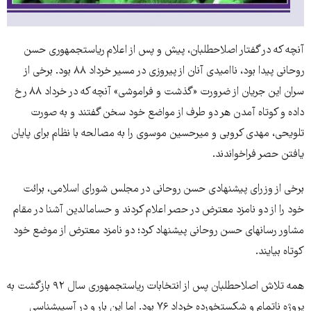
آن‏چه که در گفتار اصلاح‎طلبان، پیش و پس از اعلام ریاست‎جمهوری حسن
روحانی پیدا بود، ناامیدی آنان از پیروزی در مسیر خرداد ۸۸ بود. برخی از
سران این جریان از ضرورت «گذشت و فراموشی» آنچه که در خرداد ۸۸ رخ
داده و کوتاه آمدن هر دو طرف از مواضع خود سخن گفتند و به صورت
تلویحی، مهدی کروبی و میرحسین موسوی را به مصالحه با نظام برای پایان
یافتن حصر فراخواندند.
برخی از وزرای پیشنهادی حسن روحانی در مجلس شورای اسلامی، برائت
خود را از دو نامزد معترض در حصر اعلام کردند و حسام‎الدین آشنا در مقام
مشاور رسانه‎ای حسن روحانی پیشنهاد کرد؛ دو نامزد معترض از موضع خود
کوتاه بیایند.
همه تلاش اصلاح‎طلبان پس از انتخابات ریاست‎جمهوری سال ۹۲ بازگشت به
پروژه ناتمام و شکست‎خورده خرداد ۷۶ بود. اما این بار و در آسیب‎شناسی