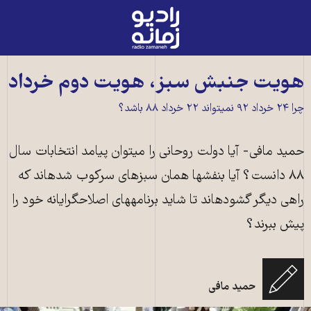
رادیو
زمانه
-
به
هویت جنبش سبز، هویت دوم خرداد
صفحه
چرا ۲۴ خرداد ۹۲ نمی‎تواند ۲۲ خرداد ۸۸ باشد؟
اصلی
حمید مافی- آیا دولت روحانی را می‎توان پیامد انتخابات سال
۸۸ دانست؟ آیا بنفش‎ها همان سبزهای سرکوب شده‎اند که
راهی دیگر گشوده‎اند تا شاید برنامه‎های اصلاح‎گرایانه خود را
پیش ببرند؟
حمید مافی