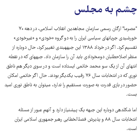
چشم به مجلس
"عصرما" ارگان رسمی سازمان مجاهدین انقلاب اسلامی، در دهه ۷۰
خورشیدی جریان‎های سیاسی ایران را به دو گروه «خودی» و «غیرخودی»
تقسیم کرد. اگر در خرداد ۱۳۸۸ این جبهه‎بندی تغییر کرد، حال دوباره از
منظر اصلاح‎طلبان دوم‎خردادی باید آن را سازمان داد. جبهه‎ای که در نقطه
انتهای آن از یک سو محمد خاتمی ایستاده است و در سوی دیگر هم ناطق
نوری که در انتخابات سال ۷۶ رقیب یک‎دیگر بودند. حال اگر خاتمی امکان
حضور در بازی قدرت به صورت مستقیم را ندارد، می‎توان به ناطق نوری امید
بست.
اما شکل‎دهی دوباره این جبهه یک پیش‎نیاز دارد و آن‎هم عبور از مسئله
انتخابات سال ۸۸ و پذیرش فصل‎الخطابی رهبر جمهوری اسلامی ایران
است.