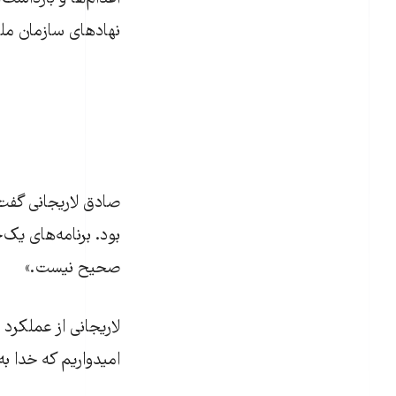
نهادهای سازمان ملل 
صادق لاريجانی گفت:
بود. برنامه‌های يک
صحيح نيست.»
لاریجانی از عملکرد
اميدواريم که خدا ب