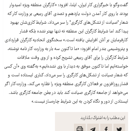
گفت‌وگو با خبرگزاری کار ايران، ايلنا، افزود: «کارگران منطقه ويژه اميدوار
بودند با روی کار آمدن دولت يازدهم و تصدی آقای ربيعی بر وزارت کار که
شعار "صيانت از تشکل‌های کارگری" را سر می‌داد، شرايط کاری‌شان بهبود
پيدا کند اما شرايط کارگران اين منطقه نه تنها بهتر نشده بلکه فشار
کارفرمايان بر آنان افزايش يافته است.» سخنگوی اتحاديه کارگران قراردادی
و پتروشيمی بندر امام افزود: «ما تاکنون سه بار به وزارت کار نامه نوشته،
شرايط کارگران را برای آقای ربيعی تشريح کرده و از وی وقت ملاقات
خواسته‌ايم اما تاکنون موفق به ديدار با وی نشده‌ايم.» به‌گفته وی «آن کسی
که شعار صيانت از تشکل‌های کارگری را سر می‌داد، کناری ايستاده است و
فشار روزافزون بر فعالان کارگری منطقه ويژه را نظاره می‌کند. وزارت‌کار اگر
می‌خواهد از جامعه کارگری صيانت کند بايد در بطن جامعه کارگری باشد.
ايستادن از دور و نگاه کردن به اين شرايط چاره‌ساز نيست.»
این مطلب را به اشتراک بگذارید