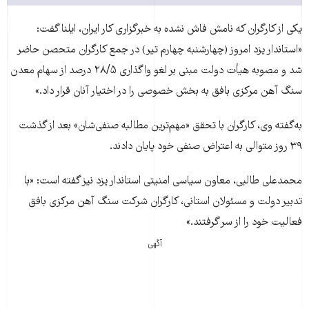
يکی از کارگران که نامش فاش نشده به خبرگزاری کار ايران، ايلنا گفت:
«استاندار يزد امروز (چهارشنبه چهارم تير) در جمع کارگران متحصن حاضر
شد و مصوبه هيأت دولت مبنی بر لغو واگذاری ۲۸/۵ درصد از سهام معدن
سنگ آهن مرکزی بافق به بخش خصوصی را در اختيار آنان قرار داد.»
به‌گفته وی، کارگران با تحقق «مهم‌ترين مطالبه صنفی‌شان» بعد از گذشت
۳۹ روز متوالی به اعتراض صنفی خود پايان دادند.
محمدعلی طالبی، معاون سياسی امنيتی استاندار يزد نيز گفته است: «با
تدبير دولت و مسئولان استانی، کارگران شرکت سنگ آهن مرکزی بافق
فعاليت خود را از سر گرفتند.»
آگهی