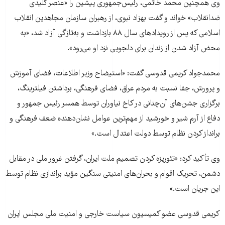
وی همچنین محمد خاتمی، رئیس‌جمهوری پیشین را «عنصر کليدی
ضدانقلاب» خواند و گفت بهزاد نبوی، از رهبران سازمان مجاهدین انقلاب
اسلامی که پس از رویدادهای سال ۸۸ بازداشت و به‌تازگی آزاد شد، «به
محض آزاد شدن از زندان برای دلجويی نزد او می‌رود».
محمدجواد کريمی قدوسی گفت: «استيضاح وزير اطلاعات، فضای آموزش
و پرورش، جفا نسبت به مردم عراق، فضای فرهنگی، برداشتن فيلترينگ،
برگزاری جشن‌های آن‌چنانی در کاخ نياوران توسط همسر رئيس جمهور و
دفاع از آرم شير و خورشيد از مهم‌ترين عوامل نشان‌دهنده ضعف فرهنگی و
برانداز کردن نظام توسط دولت اعتدال است.»
وی تأکید کرد: «تئوريزه کردن تصميم ملت ايران، گرفتن غرور ملی در مقابل
دشمن، تحريک اقوام و بحران‌های امنيتی سنگين مؤيد براندازی نظام توسط
اين جريان است.»
کریمی قدوسی عضو کمیسیون سیاست خارجی و امنیت ملی مجلس ایران