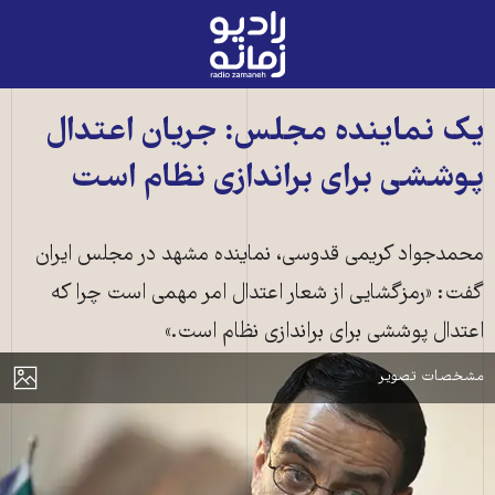
رادیو
زمانه
-
به
یک نماینده مجلس: جریان اعتدال
صفحه
پوششی برای براندازی نظام است
اصلی
محمدجواد کريمی قدوسی، نماينده مشهد در مجلس ایران
گفت: «رمزگشايی از شعار اعتدال امر مهمی است چرا که
اعتدال پوششی برای براندازی نظام است.»
جواد کریمی قدوسی، نماینده محافظه‌کار مجلس
مایش
مشخصات تصویر