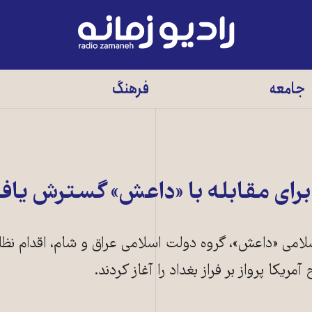
رادیو
زمانه
-
جامعه
فرهنگ
به
صفحه
اصلی
رای مقابله با «داعش» گسترش یا
اسلامی «داعش»، گروه دولت اسلامی عراق و شام، اقدام نظا
کا پرواز بر فراز بغداد را آغاز کردند.