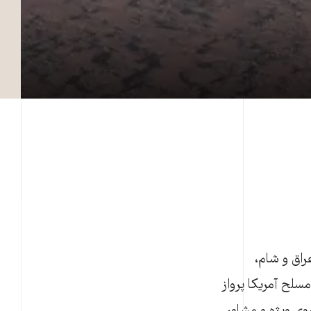
راق و شام،
لح آمریکا پرواز