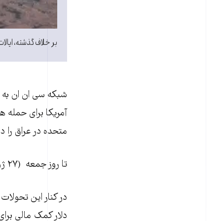
بر خلاف گذشته، ایالات
شبکه سی‌ ان ان به 
آمریکا برای حمله ه
متحده در عراق را دا
تا روز جمعه (۲۷ ژوئن / ۶ تیر)، آمریکا تنها به پرواز پهپادهای غیرمسلح در عراق اشاره می‌کرد.
دلار کمک مالی برای