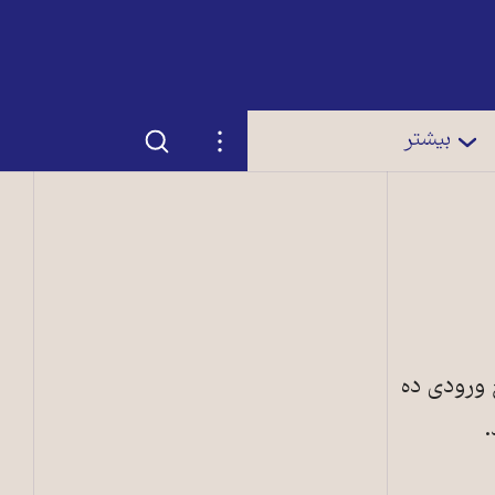
جستجو
تنظیمات
بیشتر
غ ورودی ده
.